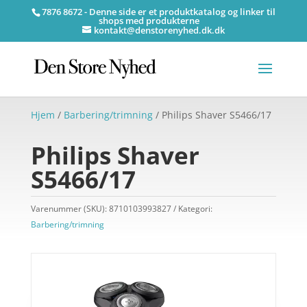
7876 8672 - Denne side er et produktkatalog og linker til
shops med produkterne
kontakt@denstorenyhed.dk.dk
Hjem
/
Barbering/trimning
/ Philips Shaver S5466/17
Philips Shaver
S5466/17
Varenummer (SKU):
8710103993827
Kategori:
Barbering/trimning