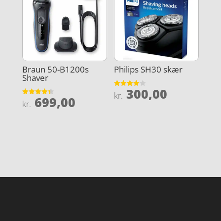
Braun 50-B1200s
Philips SH30 skær
Shaver
300,00
Vurderet
kr.
699,00
4.1
Vurderet
kr.
ud af 5
4.4
ud af 5