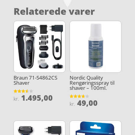
Relaterede varer
Braun 71-S4862CS
Nordic Quality
Shaver
Rengøringsspray til
shaver – 100ml.
1.495,00
Vurderet
kr.
49,00
3.6
Vurderet
kr.
ud af 5
3.8
ud af 5