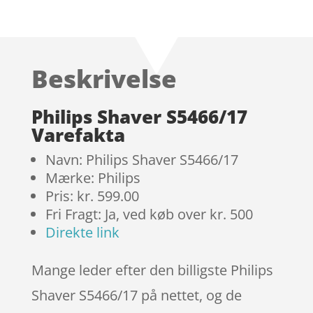
Bedømt
som
3.6
ud
af 5
Beskrivelse
baseret
på
kundebe
Philips Shaver S5466/17
dømmel
Varefakta
ser
Navn: Philips Shaver S5466/17
Mærke: Philips
Pris: kr. 599.00
Fri Fragt: Ja, ved køb over kr. 500
Direkte link
Mange leder efter den billigste Philips
Shaver S5466/17 på nettet, og de