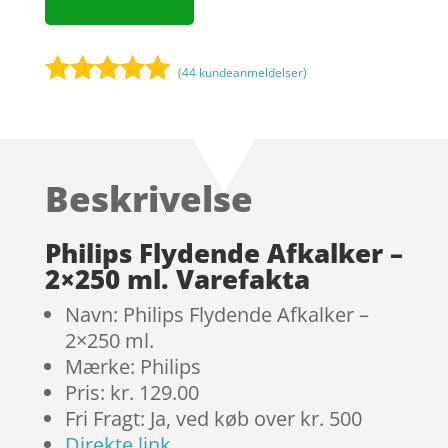
(
44
kundeanmeldelser)
Bedømt
som
5
ud
af 5
baseret på
Beskrivelse
kundebedøm
melser
Philips Flydende Afkalker –
2×250 ml. Varefakta
Navn: Philips Flydende Afkalker –
2×250 ml.
Mærke: Philips
Pris: kr. 129.00
Fri Fragt: Ja, ved køb over kr. 500
Direkte link