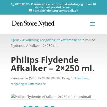
7876 8672 - Denne side er et produktkatalog og linker til
shops med produkterne
kontakt@denstorenyhed.dk.dk
Hjem
/
Afkalkning rengøring af kaffemaskine
/ Philips
Flydende Afkalker – 2×250 ml.
Philips Flydende
Afkalker – 2×250 ml.
Varenummer (SKU):
8720389000386
Kategori:
Afkalkning
rengøring af kaffemaskine