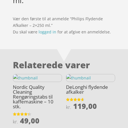
ml.
Vær den første til at anmelde “Philips Flydende
Afkalker – 2×250 ml.”
Du skal være
logged in
for at afgive en anmeldelse.
Relaterede varer
Nordic Quality
DeLonghi flydende
Cleaning
afkalker
Rengøringstabs til
kaffemaskine – 10
119,00
Vurderet
stk.
kr.
4.6
ud af 5
49,00
Vurderet
kr.
4.3
ud af 5