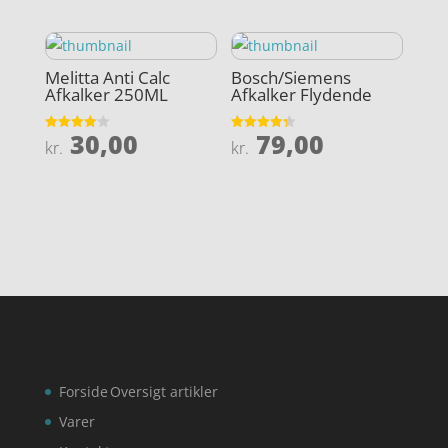
Melitta Anti Calc
Bosch/Siemens
Afkalker 250ML
Afkalker Flydende
30,00
79,00
Vurderet
Vurderet
kr.
kr.
4.1
4.3
ud af 5
ud af 5
Forside
Oversigt artikler
Varer