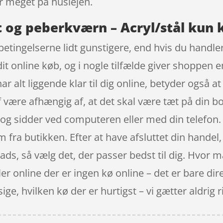
 meget på huslejen.
lt og peberkværn – Acryl/stål kun k
etingelserne lidt gunstigere, end hvis du handler 
dit online køb, og i nogle tilfælde giver shoppe
r alt liggende klar til dig online, betyder også a
f være afhængig af, at det skal være tæt på din b
, og sidder ved computeren eller med din telefon.
m fra butikken. Efter at have afsluttet din handel, b
lads, så vælg det, der passer bedst til dig. Hvor 
er online der er ingen kø online – det er bare dire
e, hvilken kø der er hurtigst – vi gætter aldrig rig