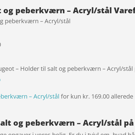
på
lt og peberkværn – Acryl/stål Vare
kundebe
dømmel
og peberkværn – Acryl/stål
ser
0
ugeot – Holder til salt og peberkværn – Acryl/stål
p
eberkværn – Acryl/stål
for kun kr. 169.00
allerede
 salt og peberkværn – Acryl/stål på
e opgaver i vores bolig. Er du i tvivl om, hvad hå