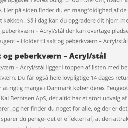
e. Her på siden finder du en mangfoldighed af de 
dit køkken . Så i dag kan du opgradere dit hjem 
og peberkværn – Acryl/stål der kan overtage plads
eugeot – Holder til salt og peberkværn – Acryl/stå
lt og peberkværn – Acryl/stål
rkværn – Acryl/stål ligger i toppen af listen med
rkværn. Du får også hele lovpligtige 14 dages ret
r at rigtig mange i Danmark køber deres Peugeot 
ai Berntsen ApS, der altid har et stort udvalg a
arer, og her finder du noget for alle, og der er de
sparer du penge- det er effekten af, at den attrak