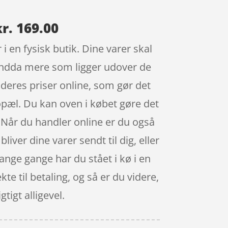
r. 169.00
i en fysisk butik. Dine varer skal
n endda mere som ligger udover de
t deres priser online, som gør det
opæl. Du kan oven i købet gøre det
 Når du handler online er du også
liver dine varer sendt til dig, eller
mange gange har du stået i kø i en
kte til betaling, og så er du videre,
tigt alligevel.