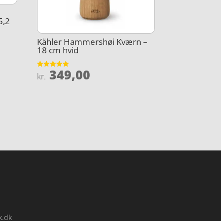
5,2
Kähler Hammershøi Kværn –
18 cm hvid
349,00
Vurderet
kr.
5
ud af 5
k.dk