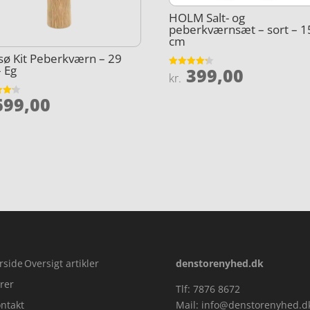
HOLM Salt- og
peberkværnsæt – sort – 1
cm
ø Kit Peberkværn – 29
 Eg
399,00
Vurderet
kr.
4.2
ud af 5
99,00
et
5
rside
Oversigt artikler
denstorenyhed.dk
rer
Tlf: 7876 8672
ntakt
Mail:
info@denstorenyhed.d