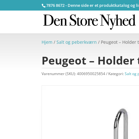
7876 8672 - Denne side er et produktkatalog og l
Hjem
/
Salt og peberkværn
/ Peugeot – Holder t
Peugeot – Holder t
Varenummer (SKU):
4006950025854
Kategori:
Salt og