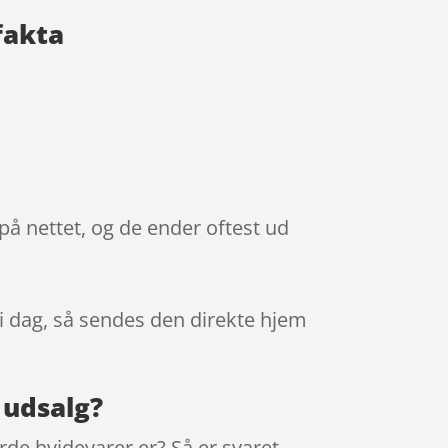
fakta
 på nettet, og de ender oftest ud
 i dag, så sendes den direkte hjem
 udsalg?
rde hvidevarer er? Så er svaret