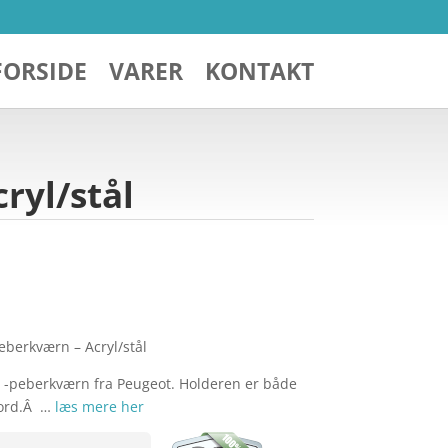
FORSIDE
VARER
KONTAKT
ryl/stål
peberkværn – Acryl/stål
 og -peberkværn fra Peugeot. Holderen er både
bord.Â …
læs mere her