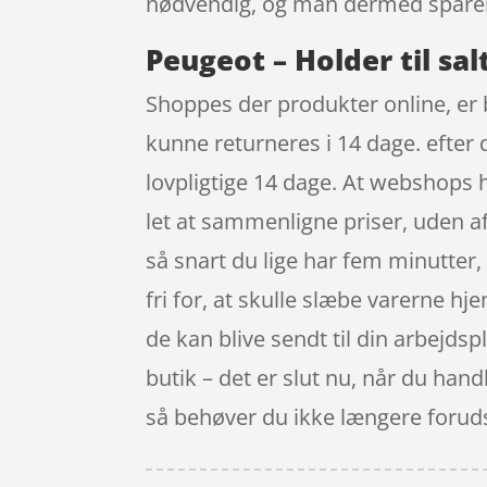
nødvendig, og man dermed sparer
Peugeot – Holder til sa
Shoppes der produkter online, er b
kunne returneres i 14 dage. efter 
lovpligtige 14 dage. At webshops ha
let at sammenligne priser, uden a
så snart du lige har fem minutter
fri for, at skulle slæbe varerne hje
de kan blive sendt til din arbejdsp
butik – det er slut nu, når du handl
så behøver du ikke længere forudsig