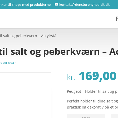
inker til shops med produkterne
kontakt@denstorenyhed.dk.dk
il salt og peberkværn – Acryl/stål
il salt og peberkværn – Ac
 peberkværn
169,00
kr.
Peugeot – Holder til salt og 
Perfekt holder til dine salt
praktisk og dekorativ på et 