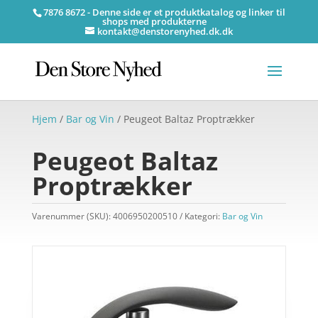
7876 8672 - Denne side er et produktkatalog og linker til
shops med produkterne
kontakt@denstorenyhed.dk.dk
Hjem
/
Bar og Vin
/ Peugeot Baltaz Proptrækker
Peugeot Baltaz
Proptrækker
Varenummer (SKU):
4006950200510
Kategori:
Bar og Vin