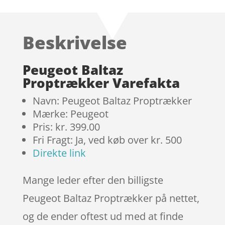
som
4.4
ud af 5
baseret
Beskrivelse
på
kundebedø
mmelser
Peugeot Baltaz
Proptrækker Varefakta
Navn: Peugeot Baltaz Proptrækker
Mærke: Peugeot
Pris: kr. 399.00
Fri Fragt: Ja, ved køb over kr. 500
Direkte link
Mange leder efter den billigste
Peugeot Baltaz Proptrækker på nettet,
og de ender oftest ud med at finde