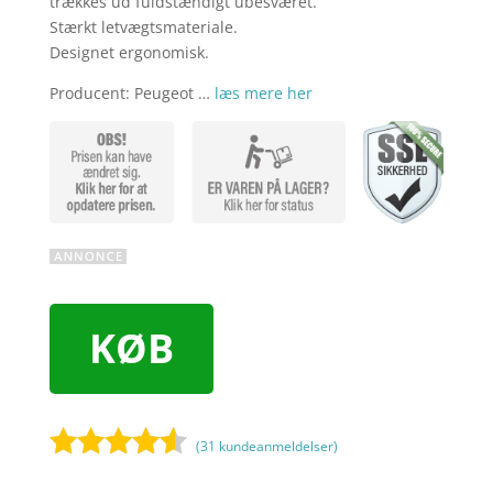
trækkes ud fuldstændigt ubesværet.
Stærkt letvægtsmateriale.
Designet ergonomisk.
Producent: Peugeot …
læs mere her
KØB
(
31
kundeanmeldelser)
Bedømt