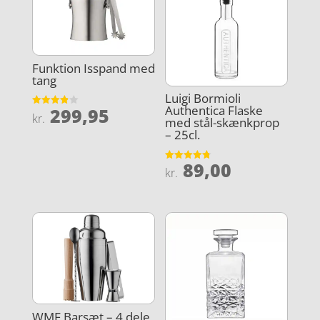
Funktion Isspand med
tang
Luigi Bormioli
Authentica Flaske
299,95
Vurderet
kr.
med stål-skænkprop
3.9
ud af 5
– 25cl.
89,00
Vurderet
kr.
4.8
ud af 5
WMF Barsæt – 4 dele