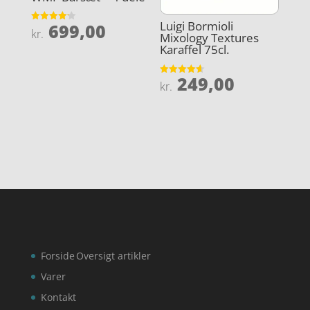
Luigi Bormioli
699,00
Vurderet
kr.
Mixology Textures
4.2
ud af 5
Karaffel 75cl.
249,00
Vurderet
kr.
4.6
ud af 5
Forside
Oversigt artikler
Varer
Kontakt