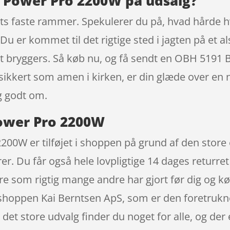
 Power Pro 2200W på udsalg?
s faste rammer. Spekulerer du på, hvad hårde hvi
 er kommet til det rigtige sted i jagten på et al
 dit bryggers. Så køb nu, og få sendt en OBH 51
 sikkert som amen i kirken, er din glæde over e
g godt om.
ower Pro 2200W
0W er tilføjet i shoppen på grund af den store e
r. Du får også hele lovpligtige 14 dages returret 
gøre som rigtig mange andre har gjort før dig og
hoppen Kai Berntsen ApS, som er den foretrukne
det store udvalg finder du noget for alle, og der 