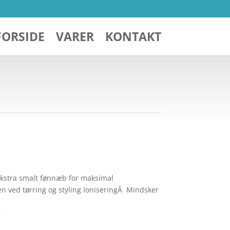
FORSIDE
VARER
KONTAKT
ekstra smalt fønnæb for maksimal
n ved tørring og styling IoniseringÂ Mindsker
r