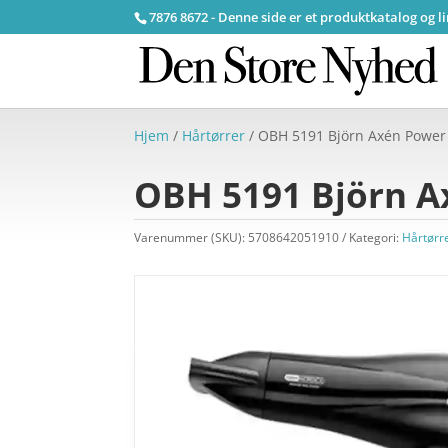
7876 8672 - Denne side er et produktkatalog og l
Hjem
/
Hårtørrer
/ OBH 5191 Björn Axén Power
OBH 5191 Björn A
Varenummer (SKU):
5708642051910
Kategori:
Hårtørr