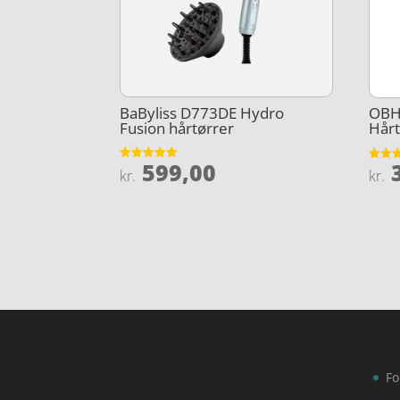
BaByliss D773DE Hydro
OBH 
Fusion hårtørrer
Hårt
599,00
3
Vurderet
Vurder
kr.
kr.
5
4.5
ud af 5
ud af 
Fo