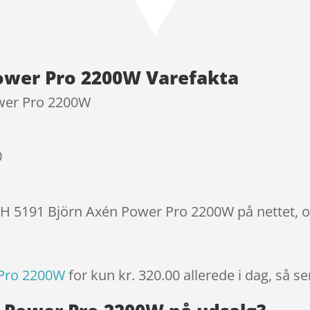
ud af 5
baseret
på
kundebedø
ower Pro 2200W Varefakta
mmelser
wer Pro 2200W
0
BH 5191 Björn Axén Power Pro 2200W på nettet, o
 Pro 2200W
for kun kr. 320.00
allerede i dag, så s