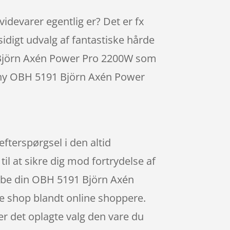
devarer egentlig er? Det er fx
sidigt udvalg af fantastiske hårde
91 Björn Axén Power Pro 2200W som
n ny OBH 5191 Björn Axén Power
fterspørgsel i den altid
til at sikre dig mod fortrydelse af
 købe din OBH 5191 Björn Axén
 shop blandt online shoppere.
er det oplagte valg den vare du