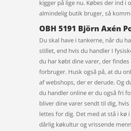
kigger på lige nu. Købes der ind
almindelig butik bruger, så kommer
OBH 5191 Björn Axén Po
Du skal have i tankerne, når du h
stillet, end hvis du handler I fysis
du har købt dine varer, der finde
forbruger. Husk også på, at du on
af webshops, der er derude. Og du
du handler online er du også fri fo
bliver dine varer sendt til dig, hvi
lettes for dig. Det med at stå i k
dårlig køkultur og vrissende menne