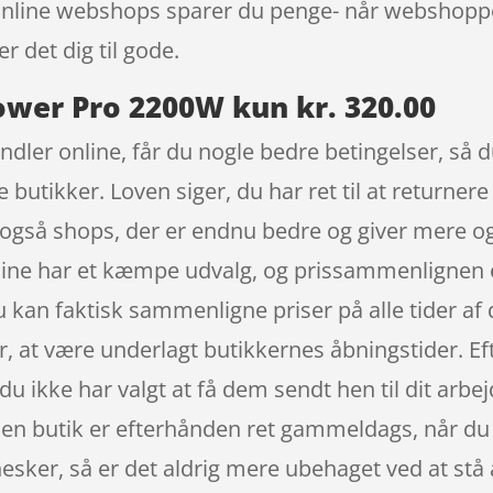
 i online webshops sparer du penge- når webshop
 det dig til gode.
wer Pro 2200W kun kr. 320.00
andler online, får du nogle bedre betingelser, så
ke butikker. Loven siger, du har ret til at returner
s også shops, der er endnu bedre og giver mere 
line har et kæmpe udvalg, og prissammenlignen er 
 kan faktisk sammenligne priser på alle tider af 
r, at være underlagt butikkernes åbningstider. Eft
s du ikke har valgt at få dem sendt hen til dit arbe
ø i en butik er efterhånden ret gammeldags, når d
sker, så er det aldrig mere ubehaget ved at stå al