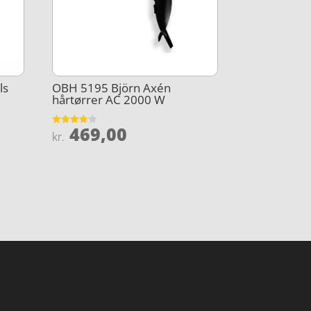
ls
OBH 5195 Björn Axén
hårtørrer AC 2000 W
469,00
Vurderet
kr.
3.8
ud af 5