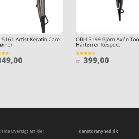
5161 Artist Keratin Care
OBH 5199 Björn Axén Too
ørrer
Hårtørrer Respect
49,00
399,00
et
Vurderet
kr.
4.2
5
ud af 5
rside
Oversigt artikler
denstorenyhed.dk