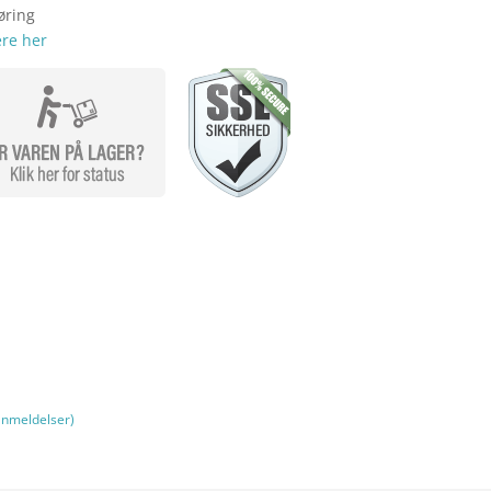
øring
re her
nmeldelser)