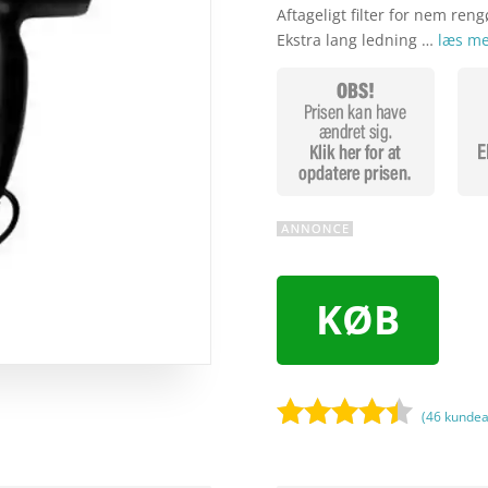
Aftageligt filter for nem reng
Ekstra lang ledning …
læs me
KØB
(
46
kundea
Bedømt
som
4.3