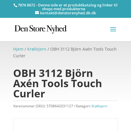
7876 8672 - Denne side er et produktkatalog og linker til
shops med produkterne
kontakt@denstorenyhed.dk.dk
Hjem
/
Krøllejern
/ OBH 3112 Björn Axén Tools Touch
Curler
OBH 3112 Björn
Axén Tools Touch
Curler
Varenummer (SKU):
5708642031127
Kategori:
Krøllejern