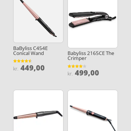
BaByliss C454E
Conical Wand
Babyliss 2165CE The
Crimper
449,00
Vurderet
kr.
499,00
4.6
Vurderet
kr.
ud af 5
4.1
ud af 5