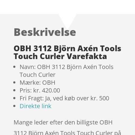
Bedømt
som
4.6
ud af 5
baseret
Beskrivelse
på
kundebedø
mmelser
OBH 3112 Björn Axén Tools
Touch Curler Varefakta
Navn: OBH 3112 Björn Axén Tools
Touch Curler
Mærke: OBH
Pris: kr. 420.00
Fri Fragt: Ja, ved køb over kr. 500
Direkte link
Mange leder efter den billigste OBH
3112 Björn Axén Tools Touch Curler på