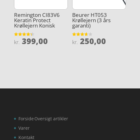
Remington CI83V6
Beurer HT053
Keratin Protect
Krøllejern (3 års
Krøllejern Konisk
garanti)
399,00
250,00
Vurderet
Vurderet
kr.
kr.
4.3
3.7
ud af 5
ud af 5
Forside
Oversigt artikler
Varer
Kontakt