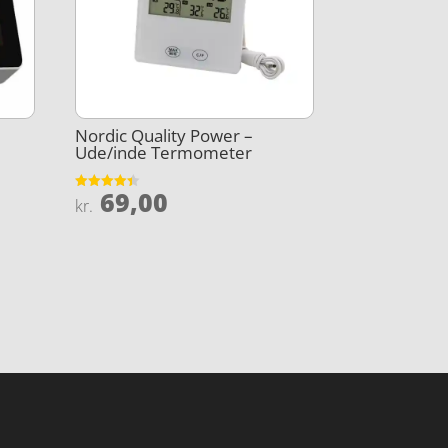
Nordic Quality Power –
Ude/inde Termometer
69,00
Vurderet
kr.
4.4
ud af 5