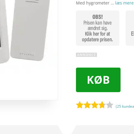
Med hygrometer …
læs mere
KØB
(
25
kundea
Bedømt
som
3.6
ud