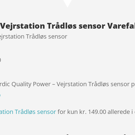
af 5
baseret
på
Vejrstation Trådløs sensor Varef
kundebe
dømmel
jrstation Trådløs sensor
ser
0
rdic Quality Power – Vejrstation Trådløs sensor p
p
ation Trådløs sensor
for kun kr. 149.00
allerede 