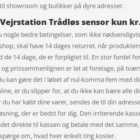
e til showroom og butikker på dyre adresser.
Vejrstation Trådløs sensor kun kr.
 nogle bedre betingelser, som ikke nødvendigvis 
shop, skal have 14 dages returret. når produktern
de 14 dage, de er forpligtet til. En stor fordel fo
 og prissammenlignen er let at foretage, på tvær
 du kan gøre det i løbet af nul-komma-fem med din
ine, er du slipper for, at du ikke kan bære alle d
r du har købt dine varer, sendes de til din adresse
løsning, der er bedst for dig. Den irriterende ka
 det direkte til kassen og betale med det samme, s
 spørge om, hvad hver enkelt ting koster.