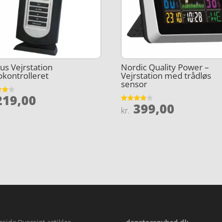
s Vejrstation
Nordic Quality Power –
okontrolleret
Vejrstation med trådløs
sensor
19,00
et
399,00
Vurderet
kr.
5
3.8
ud af 5