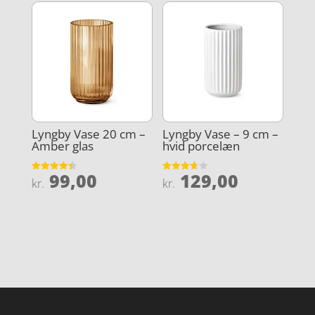
Lyngby Vase 20 cm –
Lyngby Vase – 9 cm –
Amber glas
hvid porcelæn
99,00
129,00
Vurderet
Vurderet
kr.
kr.
4.4
3.7
ud af 5
ud af 5