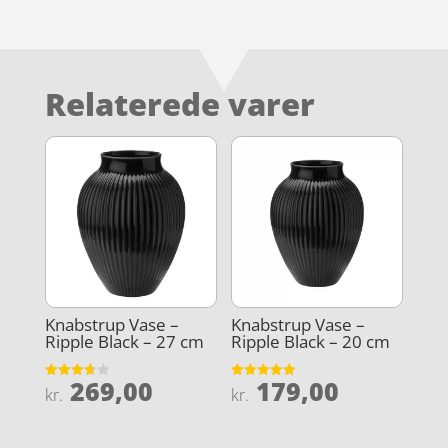
Relaterede varer
Knabstrup Vase –
Knabstrup Vase –
Ripple Black – 27 cm
Ripple Black – 20 cm
269,00
179,00
Vurderet
Vurderet
kr.
kr.
3.7
4.9
ud af 5
ud af 5