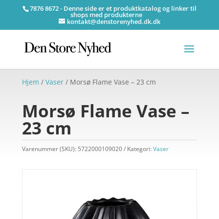
7876 8672 - Denne side er et produktkatalog og linker til
shops med produkterne
kontakt@denstorenyhed.dk.dk
Hjem
/
Vaser
/ Morsø Flame Vase – 23 cm
Morsø Flame Vase –
23 cm
Varenummer (SKU):
5722000109020
Kategori:
Vaser