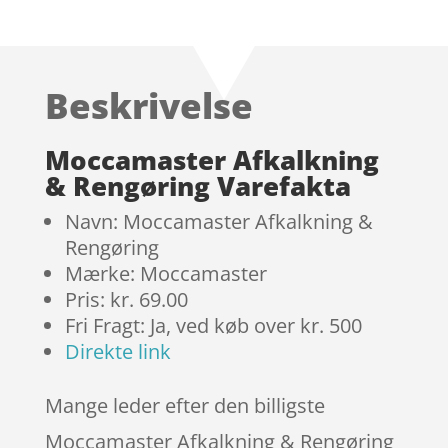
Bedømt
som
5
ud
af 5
baseret på
Beskrivelse
kundebedøm
melser
Moccamaster Afkalkning
& Rengøring Varefakta
Navn: Moccamaster Afkalkning &
Rengøring
Mærke: Moccamaster
Pris: kr. 69.00
Fri Fragt: Ja, ved køb over kr. 500
Direkte link
Mange leder efter den billigste
Moccamaster Afkalkning & Rengøring