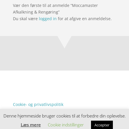
Vær den første til at anmelde “Moccamaster
Afkalkning & Rengøring”
Du skal være
logged in
for at afgive en anmeldelse.
Forside
Oversigt artikler
denstorenyhed.dk
Varer
Kontakt
Tlf: 7876 8672
Mail:
info@denstorenyhed.dk.dk
Cookie- og privatlivspolitik
Kontakt
Denne hjemmeside bruger cookies til at forbedre din oplevelse.
Denne hjemmeside samler et bredt udvalg af
spændende varer. Siden er et affiiliatesite, og nogle
Læs mere
Cookie indstillinger
Accepter