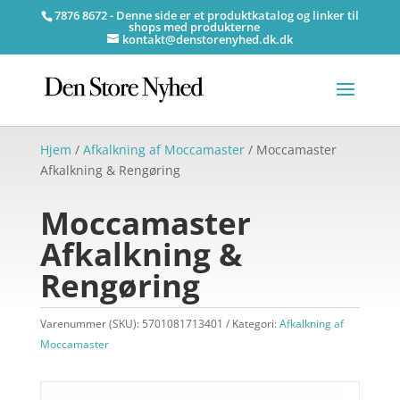
7876 8672 - Denne side er et produktkatalog og linker til
shops med produkterne
kontakt@denstorenyhed.dk.dk
Hjem
/
Afkalkning af Moccamaster
/ Moccamaster
Afkalkning & Rengøring
Moccamaster
Afkalkning &
Rengøring
Varenummer (SKU):
5701081713401
Kategori:
Afkalkning af
Moccamaster