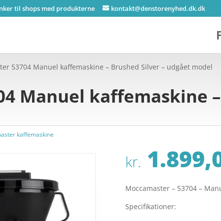
inker til shops med produkterne
kontakt@denstorenyhed.dk.dk
er 53704 Manuel kaffemaskine – Brushed Silver – udgået model
4 Manuel kaffemaskine – 
ster kaffemaskine
1.899,
kr.
Moccamaster – 53704 – Manue
Specifikationer: