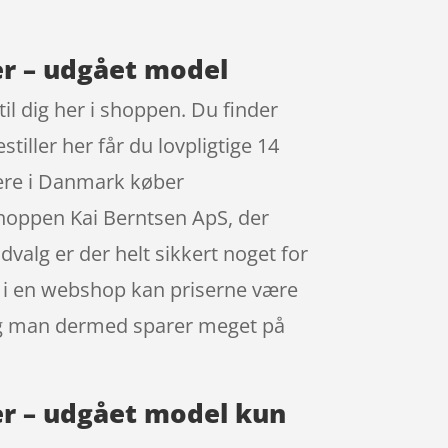
r – udgået model
l dig her i shoppen. Du finder
iller her får du lovpligtige 14
pere i Danmark køber
hoppen Kai Berntsen ApS, der
valg er der helt sikkert noget for
er i en webshop kan priserne være
, og man dermed sparer meget på
r – udgået model kun