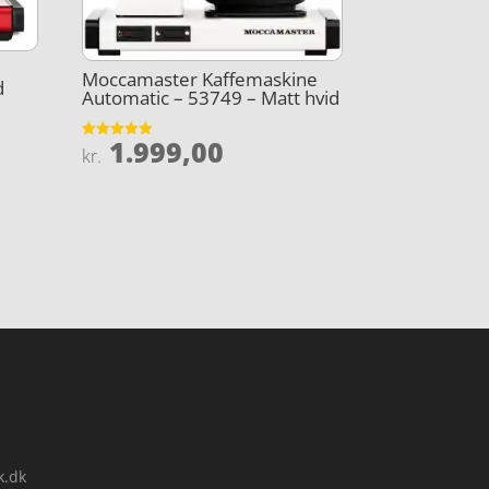
Moccamaster Kaffemaskine
d
Automatic – 53749 – Matt hvid
1.999,00
Vurderet
kr.
4.9
ud af 5
k.dk