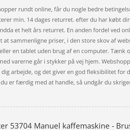
hopper rundt online, får du nogle bedre betingels
terer min. 14 dages returret. efter du har købt d
ndda et helt års returret. En anden fordel ved onl
let at sammenligne priser, i den store skov af we
eller en tablet uden brug af en computer. Tænk og
n med varerne går i stykker på vej hjem. Websho
il dig arbejde, og det giver en god fleksibilitet fo
år du er færdig med at handle, så undgår du skrig
r 53704 Manuel kaffemaskine - Brus