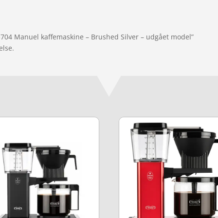
3704 Manuel kaffemaskine – Brushed Silver – udgået model”
else.