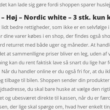
det kan lade sig gøre fordi shoppen sparer husleje
– Høj – Nordic white – 3 stk. kun k
 lidt bedre rettigheder, som ikke er en selvfølge 
år dine varer købes i en shop, der findes også sh
rd returret med både uger og måneder. At handle
 det at sammenlligne priser bliver en leg, uden af
ng kan du rent faktisk lave så snart du lige har 
Når du handler online er du også fri for, at du i
g tilbage til bilen. Shoppen sender din produkte
bejdsadresse, du skal bare huske at vælge den rig
et og ubesværet direkte til kassen, når du er fær
sen, der lige skal spørge om, hvad hver enkelt tin