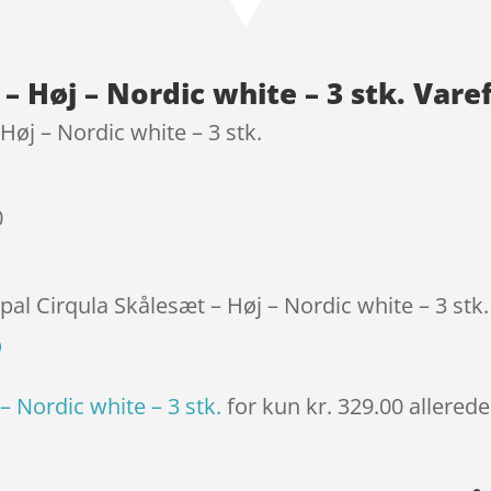
baseret
på
kundebedø
– Høj – Nordic white – 3 stk. Vare
mmelser
Høj – Nordic white – 3 stk.
0
pal Cirqula Skålesæt – Høj – Nordic white – 3 stk.
p
– Nordic white – 3 stk.
for kun kr. 329.00
allerede