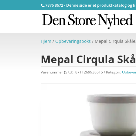
7876 8672 - Denne side er et produktkatalog og l
Hjem
/
Opbevaringsboks
/ Mepal Cirqula Skåles
Mepal Cirqula Skål
Varenummer (SKU):
8711269938615
Kategori:
Opbevar