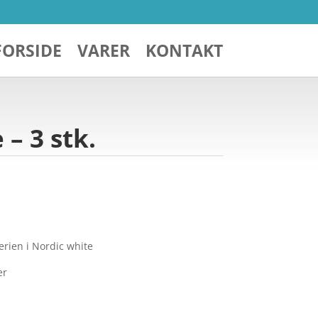
FORSIDE
VARER
KONTAKT
– 3 stk.
erien i Nordic white
er