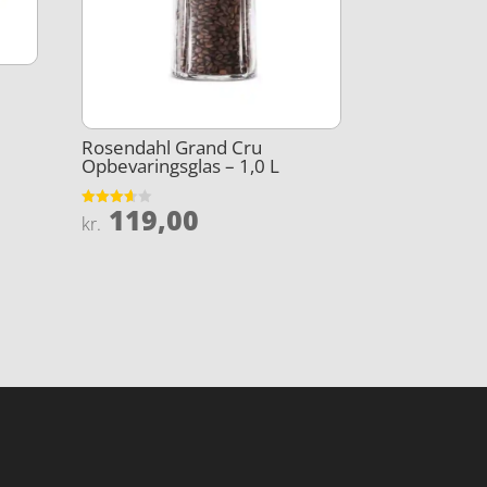
Rosendahl Grand Cru
Opbevaringsglas – 1,0 L
119,00
Vurderet
kr.
3.6
ud af 5