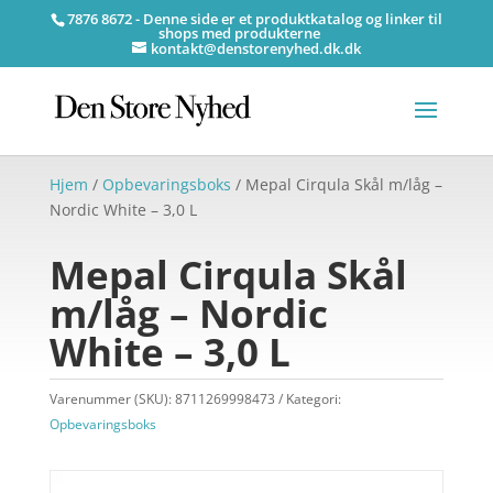
7876 8672 - Denne side er et produktkatalog og linker til
shops med produkterne
kontakt@denstorenyhed.dk.dk
Hjem
/
Opbevaringsboks
/ Mepal Cirqula Skål m/låg –
Nordic White – 3,0 L
Mepal Cirqula Skål
m/låg – Nordic
White – 3,0 L
Varenummer (SKU):
8711269998473
Kategori:
Opbevaringsboks