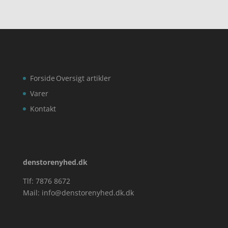
Forside
Oversigt artikler
Varer
Kontakt
denstorenyhed.dk
Tlf: 7876 8672
Mail:
info@denstorenyhed.dk.dk