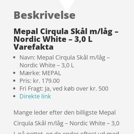
ud af 5
baseret
Beskrivelse
på
kundebedø
mmelser
Mepal Cirqula Skål m/låg –
Nordic White – 3,0 L
Varefakta
Navn: Mepal Cirqula Skål m/låg –
Nordic White – 3,0 L
Mærke: MEPAL
Pris: kr. 179.00
Fri Fragt: Ja, ved køb over kr. 500
Direkte link
Mange leder efter den billigste Mepal
Cirqula Skål m/låg – Nordic White – 3,0
L på nettet, og de ender oftest ud med