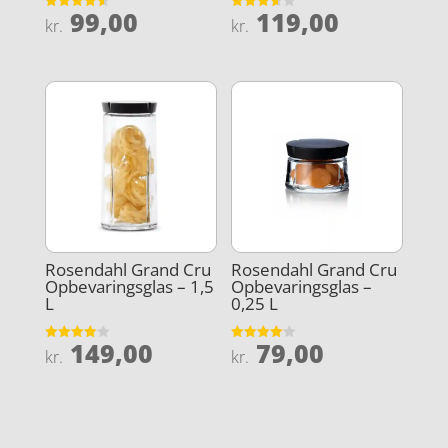
99,00
119,00
Vurderet
Vurderet
kr.
kr.
4.6
3.6
ud af 5
ud af 5
Rosendahl Grand Cru
Rosendahl Grand Cru
Opbevaringsglas – 1,5
Opbevaringsglas –
L
0,25 L
149,00
79,00
Vurderet
Vurderet
kr.
kr.
4
4.1
ud af 5
ud af 5