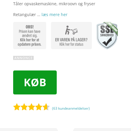
Tåler opvaskemaskine, mikroovn og fryser
Retangulær …
læs mere her
KØB
(
63
kundeanmeldelser)
Bedømt
som
4.5