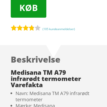
KØB
(
105
kundeanmeldelser)
Bedømt
som
3.7
ud
af 5
Beskrivelse
baseret
på
kundebed
Medisana TM A79
ømmels
infrarødt termometer
er
Varefakta
Navn: Medisana TM A79 infrarødt
termometer
Mærke: Medisana