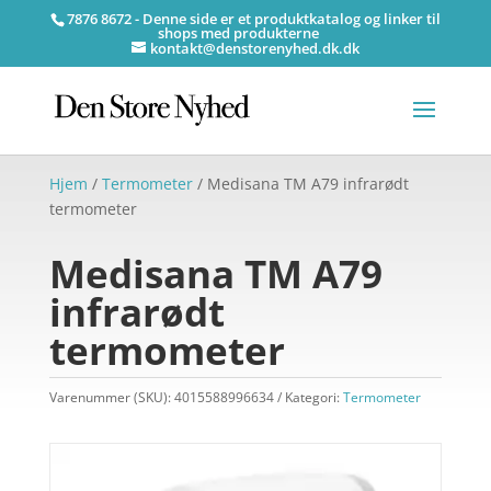
7876 8672 - Denne side er et produktkatalog og linker til
shops med produkterne
kontakt@denstorenyhed.dk.dk
Hjem
/
Termometer
/ Medisana TM A79 infrarødt
termometer
Medisana TM A79
infrarødt
termometer
Varenummer (SKU):
4015588996634
Kategori:
Termometer