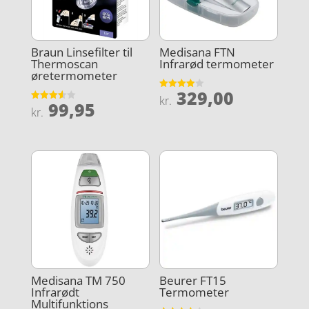
Braun Linsefilter til
Medisana FTN
Thermoscan
Infrarød termometer
øretermometer
329,00
Vurderet
kr.
99,95
3.9
Vurderet
kr.
ud af 5
3.6
ud af 5
Medisana TM 750
Beurer FT15
Infrarødt
Termometer
Multifunktions