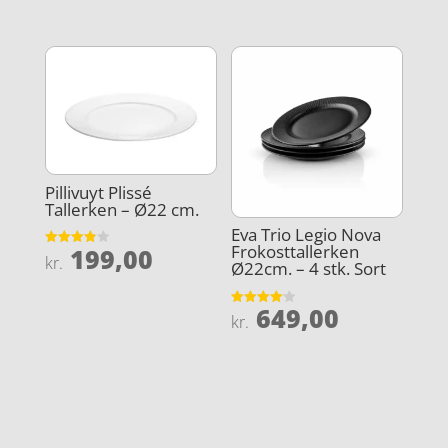
ud af 5
ud af 5
Pillivuyt Plissé
Tallerken – Ø22 cm.
Eva Trio Legio Nova
Frokosttallerken
199,00
Vurderet
kr.
Ø22cm. – 4 stk. Sort
3.9
ud af 5
649,00
Vurderet
kr.
4.1
ud af 5