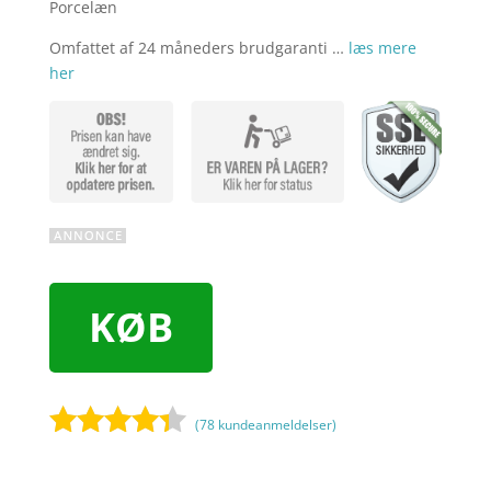
Porcelæn
Omfattet af 24 måneders brudgaranti …
læs mere
her
KØB
(
78
kundeanmeldelser)
Bedømt
som
4.2