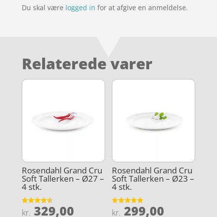
Du skal være
logged in
for at afgive en anmeldelse.
Relaterede varer
Rosendahl Grand Cru
Rosendahl Grand Cru
Soft Tallerken – Ø27 –
Soft Tallerken – Ø23 –
4 stk.
4 stk.
329,00
299,00
Vurderet
Vurderet
kr.
kr.
4.6
4.9