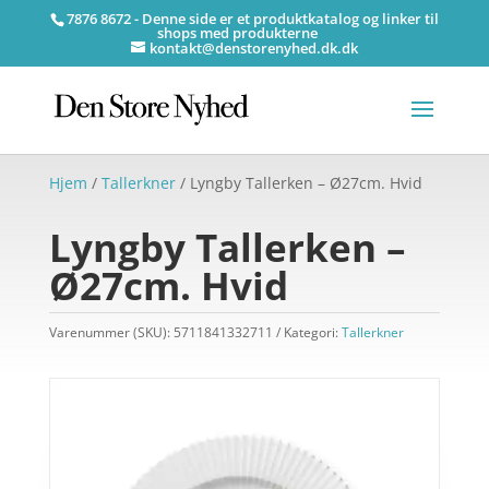
7876 8672 - Denne side er et produktkatalog og linker til
shops med produkterne
kontakt@denstorenyhed.dk.dk
Hjem
/
Tallerkner
/ Lyngby Tallerken – Ø27cm. Hvid
Lyngby Tallerken –
Ø27cm. Hvid
Varenummer (SKU):
5711841332711
Kategori:
Tallerkner