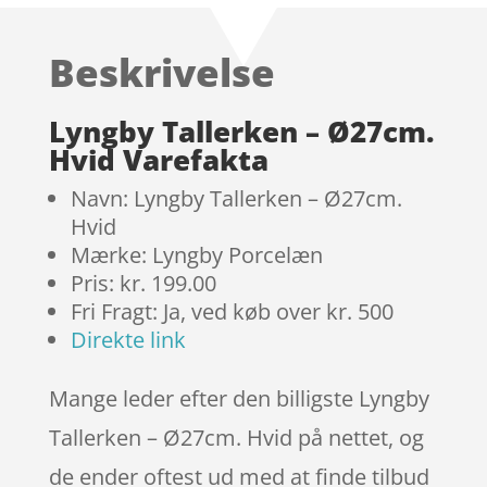
ud af 5
baseret
Beskrivelse
på
kundebedø
mmelser
Lyngby Tallerken – Ø27cm.
Hvid Varefakta
Navn: Lyngby Tallerken – Ø27cm.
Hvid
Mærke: Lyngby Porcelæn
Pris: kr. 199.00
Fri Fragt: Ja, ved køb over kr. 500
Direkte link
Mange leder efter den billigste Lyngby
Tallerken – Ø27cm. Hvid på nettet, og
de ender oftest ud med at finde tilbud