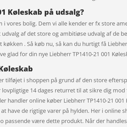
01 Køleskab på udsalg?
m i vores bolig. Dem vi alle kender er fx store 
t udvalg af det store og ambitiøse udvalg af de
it køkken . Så køb nu, så kan du hurtigt få Liebh
blive glad for din nye Liebherr TP1410-21 001 Køle
 Køleskab
r tilføjet i shoppen på grund af den store efters
 lovpligtige 14 dages returret til at sikre dig mod 
 der handler online køber Liebherr TP1410-21 00
t at have de rigtige varer på hylden. Her i onlin
n jo passende være dette produkt. Når der handle