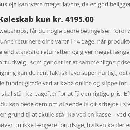
husleje kan være meget lavere, da en god beligg
Køleskab kun kr. 4195.00
 webshops, får du nogle bedre betingelser, fordi
 kunne returnere dine varer i 14 dage. når produkt
 end standard returretten og giver meget længer
stort udvalg , som gør det let at sammenligne pri
ng kan du rent faktisk lave super hurtigt, det e
e fundet glæde ved at købe online og slippe for, a
 skal stå i kø bagefter for at få den rigtige pris. E
ler du kan bede dem om at sende til dit arbejde i st
ingen grund til at skulle stå i kø ved en kasse – ve
øver du ikke længere forudsige, hvilken kø der er h