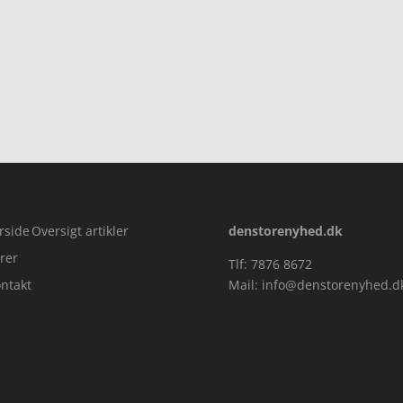
rside
Oversigt artikler
denstorenyhed.dk
rer
Tlf: 7876 8672
ntakt
Mail:
info@denstorenyhed.d