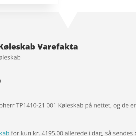
på
kundebed
ømmels
er
 Køleskab Varefakta
øleskab
0
ebherr TP1410-21 001 Køleskab på nettet, og de e
skab
for kun kr. 4195.00
allerede i dag, så sendes 