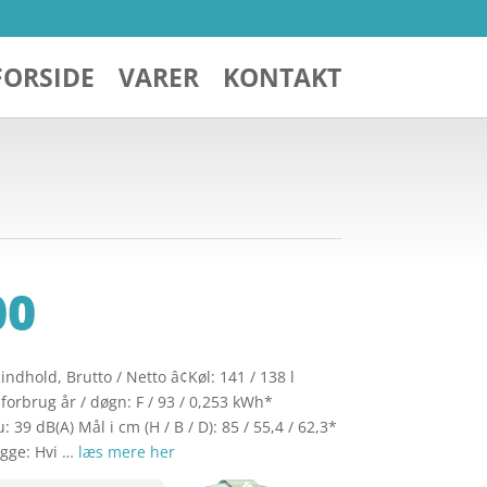
FORSIDE
VARER
KONTAKT
00
ndhold, Brutto / Netto â¢Køl: 141 / 138 l
forbrug år / døgn: F / 93 / 0,253 kWh*
39 dB(A) Mål i cm (H / B / D): 85 / 55,4 / 62,3*
ægge: Hvi …
læs mere her