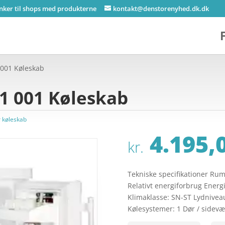
inker til shops med produkterne
kontakt@denstorenyhed.dk.dk
 001 Køleskab
1 001 Køleskab
r køleskab
4.195,
kr.
Tekniske specifikationer Rumi
Relativt energiforbrug Energi
Klimaklasse: SN-ST Lydniveau: 
Kølesystemer: 1 Dør / sidev