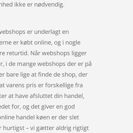
enhed ikke er nødvendig.
 webshops er underlagt en
erne er købt online, og i nogle
e returtid. Når webshops ligger
ser, i de mange webshops der er på
r bare lige at finde de shop, der
t varens pris er forskellige fra
fter at have afsluttet din handel,
edet for, og det giver en god
d online handel køen er der slet
urtigst – vi gætter aldrig rigtigt