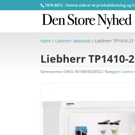
7876 8672 - Denne side er et produktkatalog og l
Hjem
/
Liebherr køleskab
/ Liebherr TP1410-21
Liebherr TP1410-2
Varenummer (SKU):
4016803028352
Kategori:
Liebher