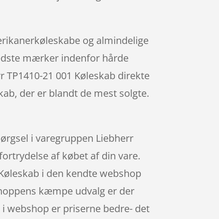
amerikanerkøleskabe og almindelige
 bedste mærker indenfor hårde
err TP1410-21 001 Køleskab direkte
skab, der er blandt de mest solgte.
pørgsel i varegruppen Liebherr
fortrydelse af købet af din vare.
1 Køleskab i den kendte webshop
e shoppens kæmpe udvalg er der
s i webshop er priserne bedre- det