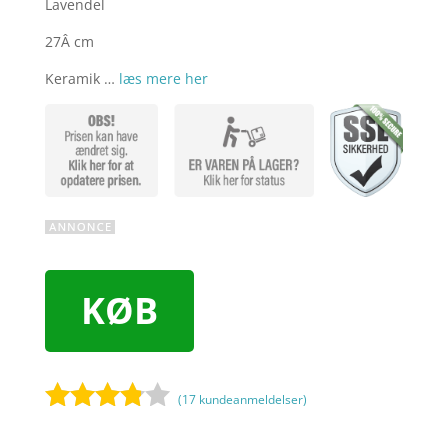
Lavendel
27Â cm
Keramik …
læs mere her
KØB
(
17
kundeanmeldelser)
Bedømt