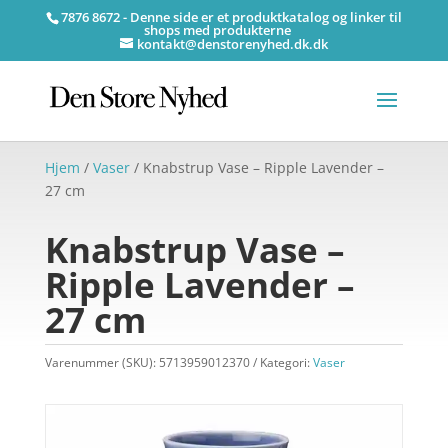
7876 8672 - Denne side er et produktkatalog og linker til
shops med produkterne
kontakt@denstorenyhed.dk.dk
Hjem
/
Vaser
/ Knabstrup Vase – Ripple Lavender –
27 cm
Knabstrup Vase –
Ripple Lavender –
27 cm
Varenummer (SKU):
5713959012370
Kategori:
Vaser