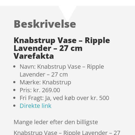
som
3.7
ud
af 5
Beskrivelse
baseret
på
kundebed
Knabstrup Vase – Ripple
ømmels
Lavender – 27 cm
er
Varefakta
Navn: Knabstrup Vase – Ripple
Lavender – 27 cm
Mærke: Knabstrup
Pris: kr. 269.00
Fri Fragt: Ja, ved køb over kr. 500
Direkte link
Mange leder efter den billigste
Knabstrup Vase – Ripple Lavender – 27