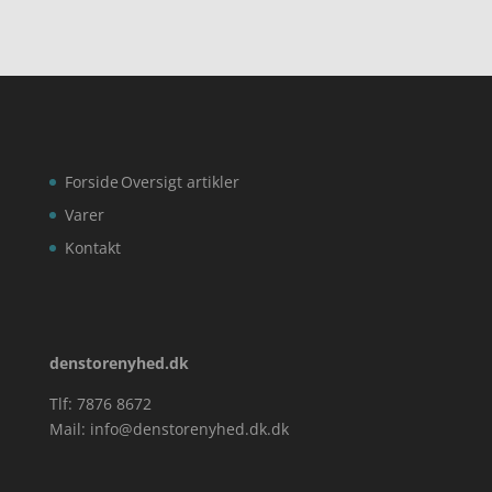
Forside
Oversigt artikler
Varer
Kontakt
denstorenyhed.dk
Tlf: 7876 8672
Mail:
info@denstorenyhed.dk.dk