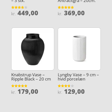
– 3 stk.
Antracitgrå – 20cm.
449,00
369,00
Vurderet
Vurderet
kr.
kr.
3.8
5
ud af 5
ud af 5
Knabstrup Vase –
Lyngby Vase – 9 cm –
Ripple Black – 20 cm
hvid porcelæn
179,00
129,00
Vurderet
Vurderet
kr.
kr.
4.9
3.7
ud af 5
ud af 5