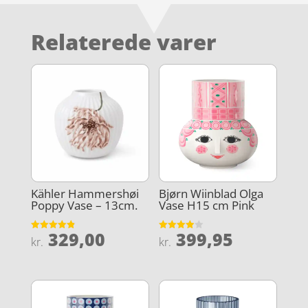
Relaterede varer
Kähler Hammershøi
Bjørn Wiinblad Olga
Poppy Vase – 13cm.
Vase H15 cm Pink
329,00
399,95
Vurderet
Vurderet
kr.
kr.
4.9
3.9
ud af 5
ud af 5