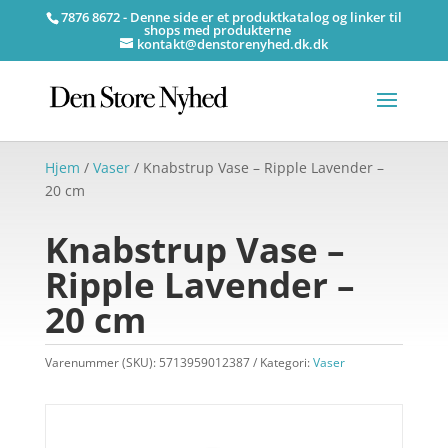
7876 8672 - Denne side er et produktkatalog og linker til
shops med produkterne
kontakt@denstorenyhed.dk.dk
Hjem
/
Vaser
/ Knabstrup Vase – Ripple Lavender –
20 cm
Knabstrup Vase –
Ripple Lavender –
20 cm
Varenummer (SKU):
5713959012387
Kategori:
Vaser