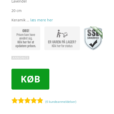
Lavendel
20 cm
Keramik …
læs mere her
KØB
(
6
kundeanmeldelser)
Bedømt