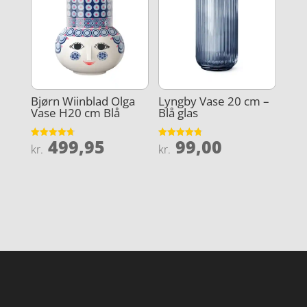
Bjørn Wiinblad Olga
Lyngby Vase 20 cm –
Vase H20 cm Blå
Blå glas
499,95
99,00
Vurderet
Vurderet
kr.
kr.
4.7
4.8
ud af 5
ud af 5