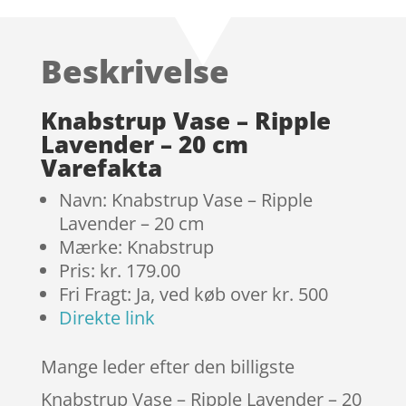
som
4.7
ud af 5
baseret på
Beskrivelse
kundebedø
mmelser
Knabstrup Vase – Ripple
Lavender – 20 cm
Varefakta
Navn: Knabstrup Vase – Ripple
Lavender – 20 cm
Mærke: Knabstrup
Pris: kr. 179.00
Fri Fragt: Ja, ved køb over kr. 500
Direkte link
Mange leder efter den billigste
Knabstrup Vase – Ripple Lavender – 20