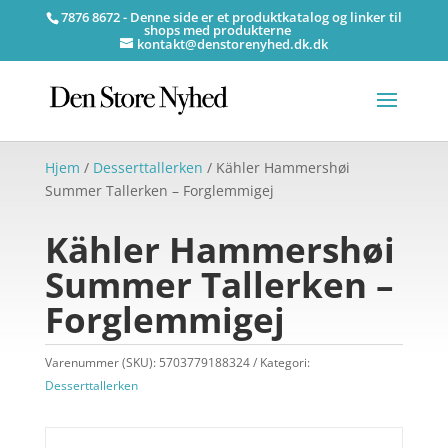
7876 8672 - Denne side er et produktkatalog og linker til
shops med produkterne
kontakt@denstorenyhed.dk.dk
Hjem
/
Desserttallerken
/ Kähler Hammershøi
Summer Tallerken – Forglemmigej
Kähler Hammershøi
Summer Tallerken –
Forglemmigej
Varenummer (SKU):
5703779188324
Kategori:
Desserttallerken