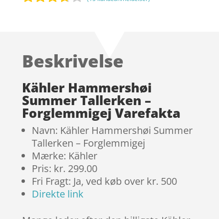
Bedømt
som
3.6
ud
af 5
Beskrivelse
baseret
på
kundebe
Kähler Hammershøi
dømmel
Summer Tallerken –
ser
Forglemmigej Varefakta
Navn: Kähler Hammershøi Summer
Tallerken – Forglemmigej
Mærke: Kähler
Pris: kr. 299.00
Fri Fragt: Ja, ved køb over kr. 500
Direkte link