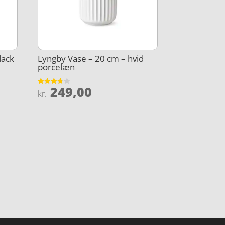
lack
Lyngby Vase – 20 cm – hvid
porcelæn
249,00
Vurderet
kr.
3.7
ud af 5