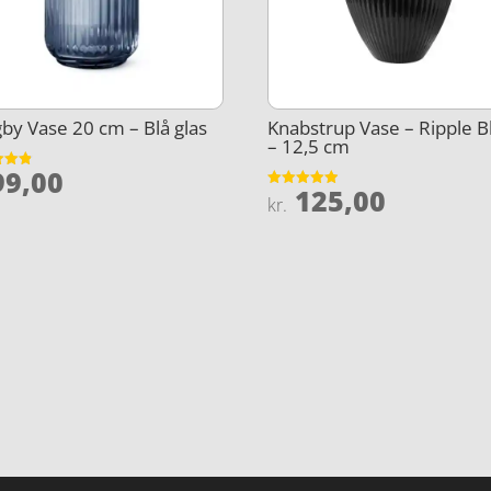
by Vase 20 cm – Blå glas
Knabstrup Vase – Ripple B
– 12,5 cm
9,00
et
125,00
Vurderet
kr.
5
4.9
ud af 5