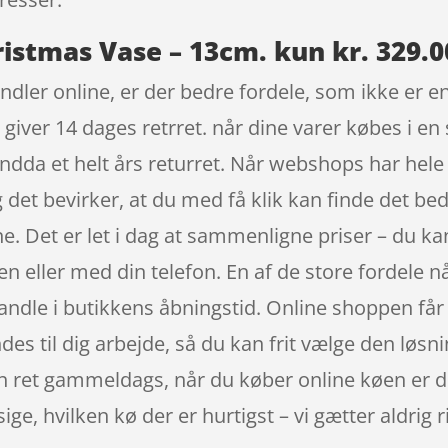
stmas Vase – 13cm. kun kr. 329.0
dler online, er der bedre fordele, som ikke er en 
giver 14 dages retrret. når dine varer købes i e
ndda et helt års returret. Når webshops har hele
g det bevirker, at du med få klik kan finde det be
ne. Det er let i dag at sammenligne priser – du ka
 eller med din telefon. En af de store fordele nå
andle i butikkens åbningstid. Online shoppen får Po
des til dig arbejde, så du kan frit vælge den løsn
den ret gammeldags, når du køber online køen er de
e, hvilken kø der er hurtigst – vi gætter aldrig rig