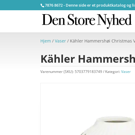
7876 8672 - Denne side er et produktkatalog og l
Hjem
/
Vaser
/ Kähler Hammershøi Christmas V
Kähler Hammershø
Varenummer (SKU):
5703779183749
Kategori:
Vaser