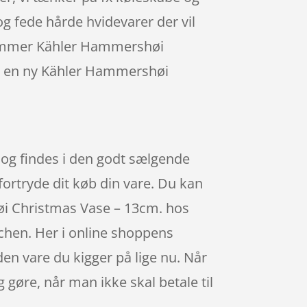
og fede hårde hvidevarer der vil
å kommer Kähler Hammershøi
for en ny Kähler Hammershøi
og findes i den godt sælgende
 fortryde dit køb din vare. Du kan
høi Christmas Vase – 13cm. hos
chen. Her i online shoppens
en vare du kigger på lige nu. Når
 gøre, når man ikke skal betale til