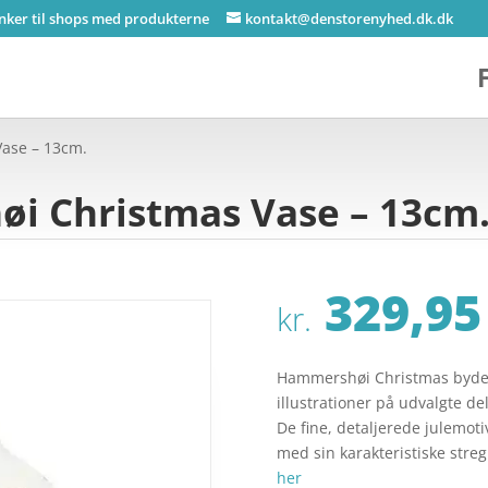
inker til shops med produkterne
kontakt@denstorenyhed.dk.dk
ase – 13cm.
i Christmas Vase – 13cm
329,95
kr.
Hammershøi Christmas byde
illustrationer på udvalgte de
De fine, detaljerede julemot
med sin karakteristiske streg
her