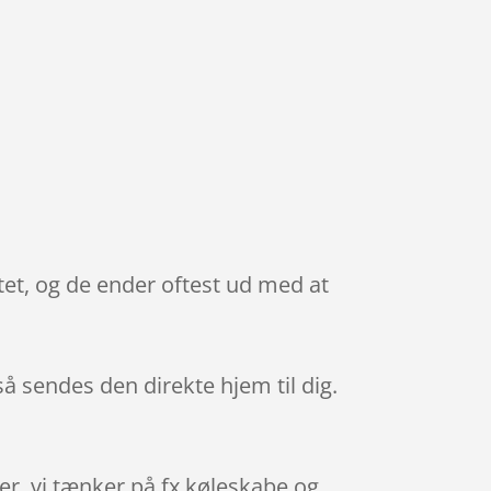
et, og de ender oftest ud med at
 så sendes den direkte hjem til dig.
rer, vi tænker på fx køleskabe og