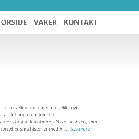
FORSIDE
VARER
KONTAKT
.
r julen velkommen med en række nye
le af det populære julestel.
iver er skabt af kunstneren Rikke Jacobsen, som
 fortæller små historier med bl. …
læs mere