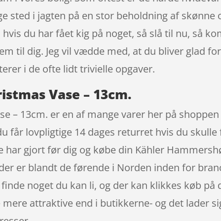
ige sted i jagten på en stor beholdning af skønne 
hvis du har fået kig på noget, så slå til nu, s
em til dig. Jeg vil vædde med, at du bliver glad 
rer i de ofte lidt trivielle opgaver.
istmas Vase – 13cm.
e – 13cm. er en af mange varer her på shoppen 
du får lovpligtige 14 dages returret hvis du skulle
re har gjort før dig og købe din Kähler Hammers
er er blandt de førende i Norden inden for bran
inde noget du kan li, og der kan klikkes køb på d
mere attraktive end i butikkerne- og det lader sig
resser.