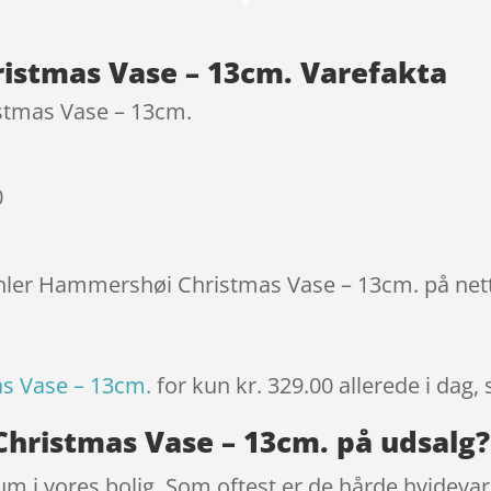
baseret
på
istmas Vase – 13cm. Varefakta
kundebed
ømmels
stmas Vase – 13cm.
er
0
ähler Hammershøi Christmas Vase – 13cm. på nett
s Vase – 13cm.
for kun kr. 329.00
allerede i dag,
hristmas Vase – 13cm. på udsalg?
 rum i vores bolig. Som oftest er de hårde hvideva