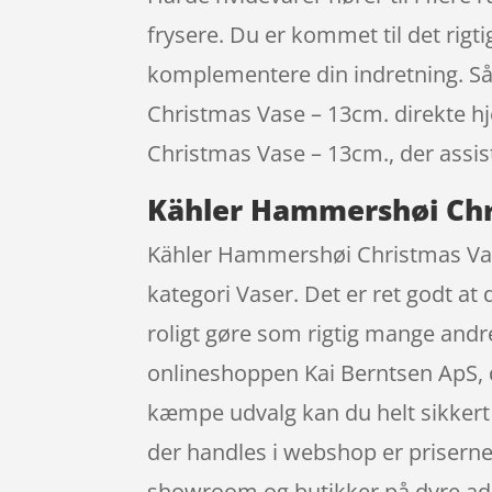
frysere. Du er kommet til det rigt
komplementere din indretning. Så 
Christmas Vase – 13cm. direkte hj
Christmas Vase – 13cm., der assiste
Kähler Hammershøi Chr
Kähler Hammershøi Christmas Vas
kategori Vaser. Det er ret godt at 
roligt gøre som rigtig mange and
onlineshoppen Kai Berntsen ApS, d
kæmpe udvalg kan du helt sikkert f
der handles i webshop er priserne 
showroom og butikker på dyre ad