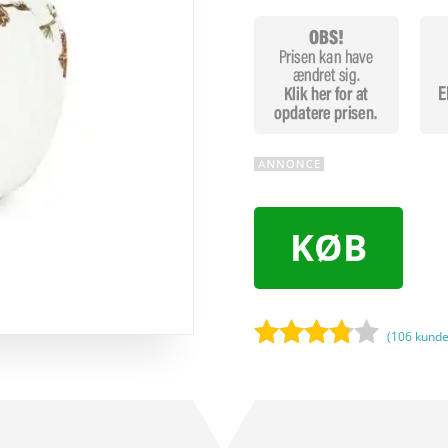
KØB
(
106
kunde
Bedømt
som
3.7
ud
af 5