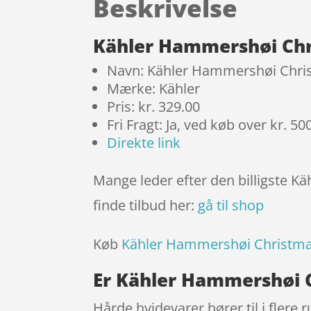
Beskrivelse
Kähler Hammershøi Chr
Navn: Kähler Hammershøi Chri
Mærke: Kähler
Pris: kr. 329.00
Fri Fragt: Ja, ved køb over kr. 50
Direkte link
Mange leder efter den billigste K
finde tilbud her:
gå til shop
Køb
Kähler Hammershøi Christma
Er Kähler Hammershøi C
Hårde hvidevarer hører til i flere