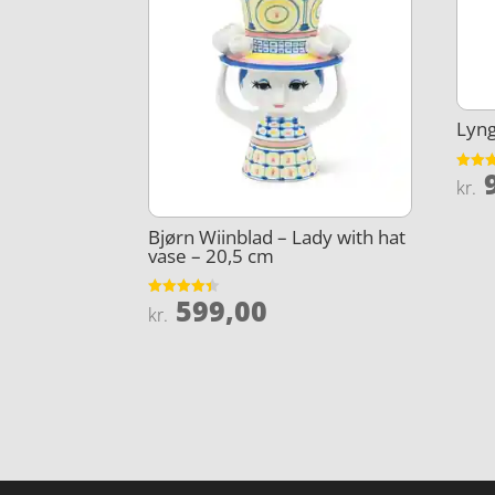
Lyng
9
Vurder
kr.
4.8
ud af 
Bjørn Wiinblad – Lady with hat
vase – 20,5 cm
599,00
Vurderet
kr.
4.4
ud af 5