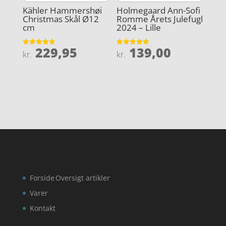
Kähler Hammershøi
Holmegaard Ann-Sofi
Christmas Skål Ø12
Romme Årets Julefugl
cm
2024 – Lille
229,95
139,00
Vurderet
Vurderet
kr.
kr.
4.9
5
ud af 5
ud af 5
Forside
Oversigt artikler
Varer
Kontakt