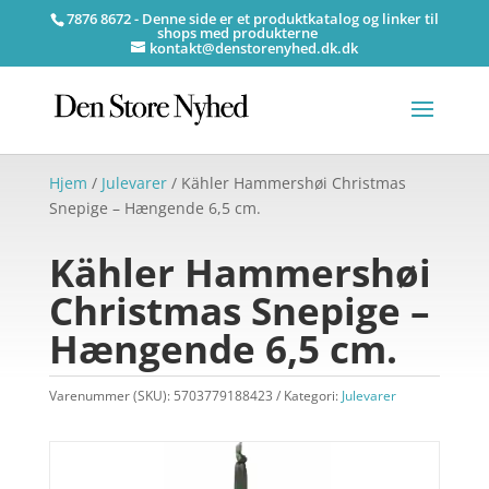
7876 8672 - Denne side er et produktkatalog og linker til
shops med produkterne
kontakt@denstorenyhed.dk.dk
Hjem
/
Julevarer
/ Kähler Hammershøi Christmas
Snepige – Hængende 6,5 cm.
Kähler Hammershøi
Christmas Snepige –
Hængende 6,5 cm.
Varenummer (SKU):
5703779188423
Kategori:
Julevarer