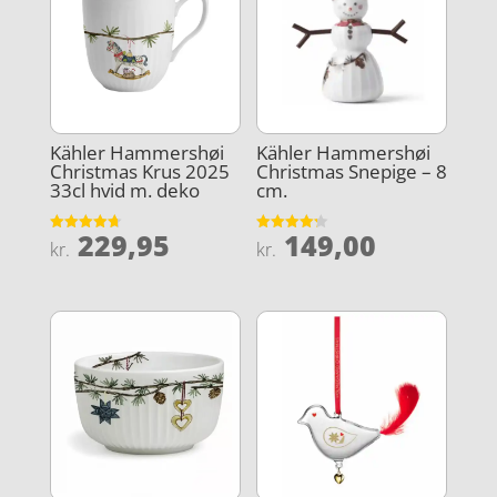
Kähler Hammershøi
Kähler Hammershøi
Christmas Krus 2025
Christmas Snepige – 8
33cl hvid m. deko
cm.
229,95
149,00
Vurderet
Vurderet
kr.
kr.
4.7
4.2
ud af 5
ud af 5