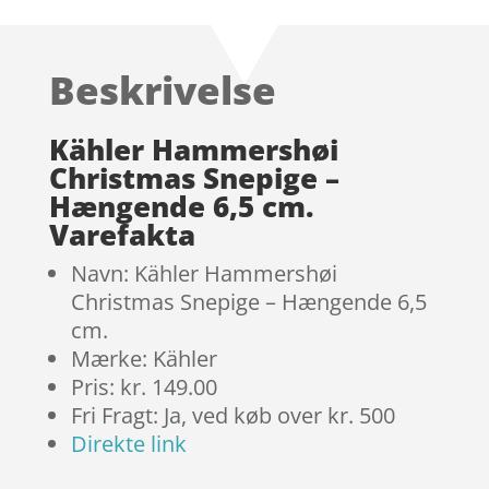
som
4.7
ud af 5
baseret på
Beskrivelse
kundebedø
mmelser
Kähler Hammershøi
Christmas Snepige –
Hængende 6,5 cm.
Varefakta
Navn: Kähler Hammershøi
Christmas Snepige – Hængende 6,5
cm.
Mærke: Kähler
Pris: kr. 149.00
Fri Fragt: Ja, ved køb over kr. 500
Direkte link