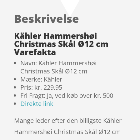
ud af 5
baseret på
Beskrivelse
kundebedøm
melser
Kähler Hammershøi
Christmas Skål Ø12 cm
Varefakta
Navn: Kähler Hammershøi
Christmas Skål Ø12 cm
Mærke: Kähler
Pris: kr. 229.95
Fri Fragt: Ja, ved køb over kr. 500
Direkte link
Mange leder efter den billigste Kähler
Hammershøi Christmas Skål Ø12 cm