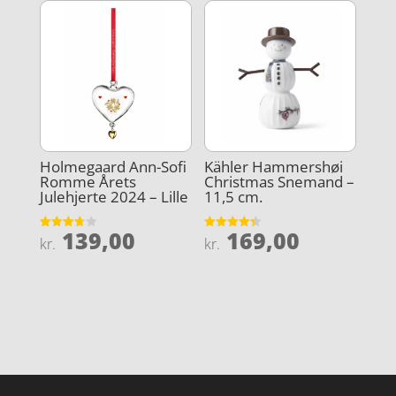
Holmegaard Ann-Sofi
Kähler Hammershøi
Romme Årets
Christmas Snemand –
Julehjerte 2024 – Lille
11,5 cm.
139,00
169,00
Vurderet
Vurderet
kr.
kr.
3.7
4.3
ud af 5
ud af 5