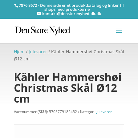
7876 8672 - Denne side er et produktkatalog og linker til
shops med produkterne
kontakt@denstorenyhed.dk.dk
Hjem
/
Julevarer
/ Kähler Hammershøi Christmas Skål
Ø12 cm
Kähler Hammershøi
Christmas Skål Ø12
cm
Varenummer (SKU):
5703779182452
Kategori:
Julevarer