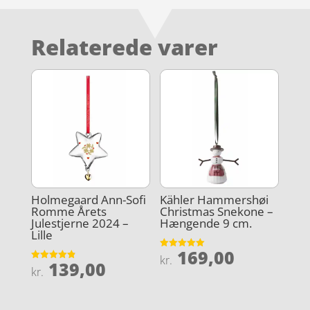
Relaterede varer
Holmegaard Ann-Sofi
Kähler Hammershøi
Romme Årets
Christmas Snekone –
Julestjerne 2024 –
Hængende 9 cm.
Lille
169,00
Vurderet
kr.
139,00
5
Vurderet
kr.
ud af 5
4.9
ud af 5