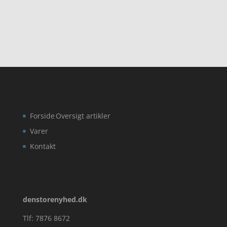
Forside
Oversigt artikler
Varer
Kontakt
denstorenyhed.dk
Tlf: 7876 8672