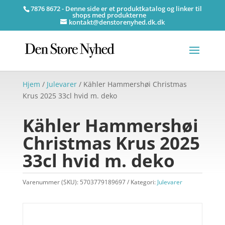
7876 8672 - Denne side er et produktkatalog og linker til
shops med produkterne
kontakt@denstorenyhed.dk.dk
Hjem
/
Julevarer
/ Kähler Hammershøi Christmas
Krus 2025 33cl hvid m. deko
Kähler Hammershøi
Christmas Krus 2025
33cl hvid m. deko
Varenummer (SKU):
5703779189697
Kategori:
Julevarer