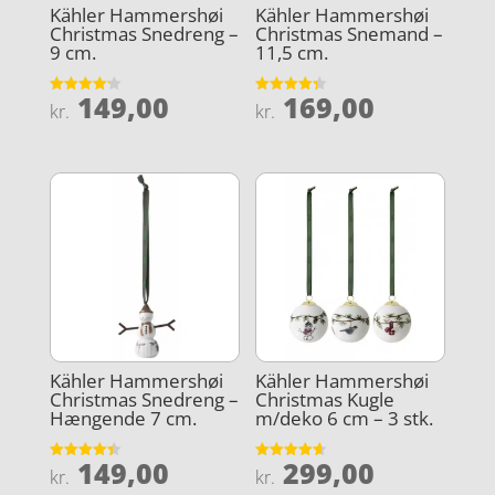
Kähler Hammershøi
Kähler Hammershøi
Christmas Snedreng –
Christmas Snemand –
9 cm.
11,5 cm.
149,00
169,00
Vurderet
Vurderet
kr.
kr.
4.2
4.3
ud af 5
ud af 5
Kähler Hammershøi
Kähler Hammershøi
Christmas Snedreng –
Christmas Kugle
Hængende 7 cm.
m/deko 6 cm – 3 stk.
149,00
299,00
Vurderet
Vurderet
kr.
kr.
4.4
4.6
ud af 5
ud af 5