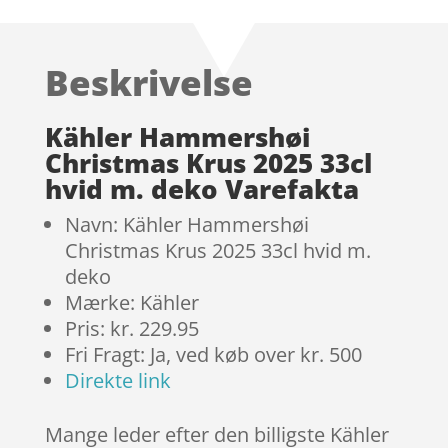
som
4.7
ud af 5
baseret på
Beskrivelse
kundebedø
mmelser
Kähler Hammershøi
Christmas Krus 2025 33cl
hvid m. deko Varefakta
Navn: Kähler Hammershøi
Christmas Krus 2025 33cl hvid m.
deko
Mærke: Kähler
Pris: kr. 229.95
Fri Fragt: Ja, ved køb over kr. 500
Direkte link
Mange leder efter den billigste Kähler