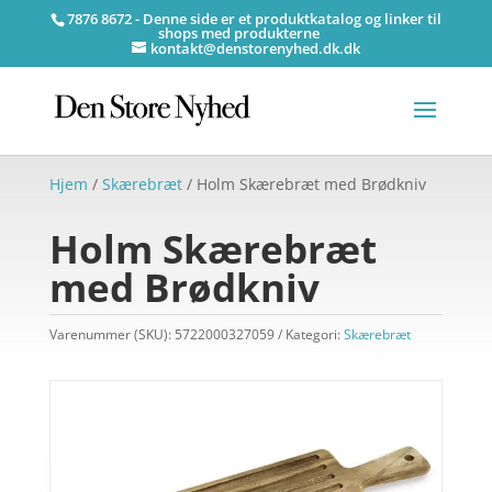
7876 8672 - Denne side er et produktkatalog og linker til
shops med produkterne
kontakt@denstorenyhed.dk.dk
Hjem
/
Skærebræt
/ Holm Skærebræt med Brødkniv
Holm Skærebræt
med Brødkniv
Varenummer (SKU):
5722000327059
Kategori:
Skærebræt