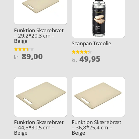
Funktion Skærebræt
– 29,2*20,3 cm –
Beige
Scanpan Træolie
89,00
Vurderet
49,95
kr.
Vurderet
3.6
kr.
4.4
ud af 5
ud af 5
Funktion Skærebræt
Funktion Skærebræt
– 44,5*30,5 cm –
– 36,8*25,4 cm –
Beige
Beige