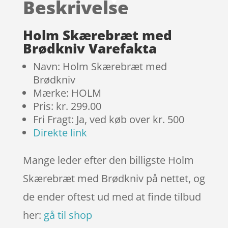
Beskrivelse
på
kundebed
ømmels
Holm Skærebræt med
er
Brødkniv Varefakta
Navn: Holm Skærebræt med
Brødkniv
Mærke: HOLM
Pris: kr. 299.00
Fri Fragt: Ja, ved køb over kr. 500
Direkte link
Mange leder efter den billigste Holm
Skærebræt med Brødkniv på nettet, og
de ender oftest ud med at finde tilbud
her:
gå til shop