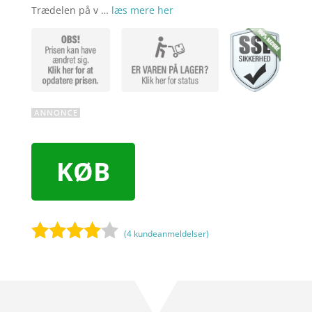
Trædelen på v …
læs mere her
KØB
(
4
kundeanmeldelser)
Bedømt
som
3.9
ud af 5
baseret