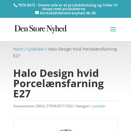
7876 8672 - Denne side er et produktkatalog og linker til
shops med produkterne
kontakt@denstorenyhed.dk.dk
Hjem
/
Lyskilder
/ Halo Design hvid Porcelænsfarning
E27
Halo Design hvid
Porcelænsfarning
E27
Varenummer (SKU):
5705639717392
Kategori:
Lyskilder