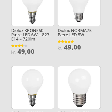
Diolux KRONE60
Diolux NORMA75
Pære LED 6W – 827,
Pære LED 8W
E14 – 720lm
49,00
Vurderet
kr.
49,00
5
Vurderet
kr.
ud af 5
3.7
ud af 5