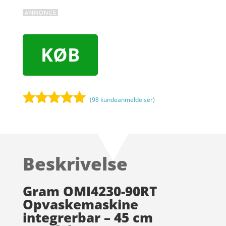
KØB
(
98
kundeanmeldelser)
Bedømt
som
4.9
ud af 5
baseret på
Beskrivelse
kundebedøm
melser
Gram OMI4230-90RT
Opvaskemaskine
integrerbar – 45 cm