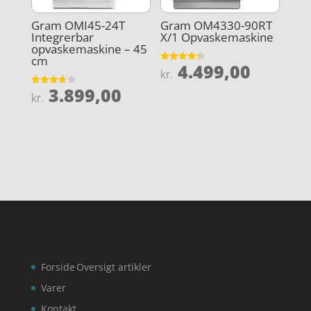
Gram OMI45-24T
Gram OM4330-90RT
Integrerbar
X/1 Opvaskemaskine
opvaskemaskine – 45
cm
4.499,00
Vurderet
kr.
4.3
ud af 5
3.899,00
Vurderet
kr.
3.7
ud af 5
Forside
Oversigt artikler
Varer
Kontakt