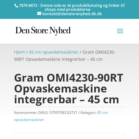
7876 8672 - Denne side er et produktkatalog og linker til
shops med produkterne
kontakt@denstorenyhed.dk.dk
Hjem
/
45 cm opvaskemaskiner
/ Gram OMI4230-
90RT Opvaskemaskine integrerbar – 45 cm
Gram OMI4230-90RT
Opvaskemaskine
integrerbar – 45 cm
Varenummer (SKU):
5709708233721
Kategori:
45 cm
opvaskemaskiner