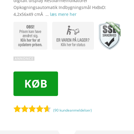
digitalt display Restvarmeindikatorer
Opkogningsautomatik Indbygningsmål HxBxD:
4,2x56x49 cmÂ …
læs mere her
KØB
(
90
kundeanmeldelser)
Bedømt
som
4.5
ud af 5