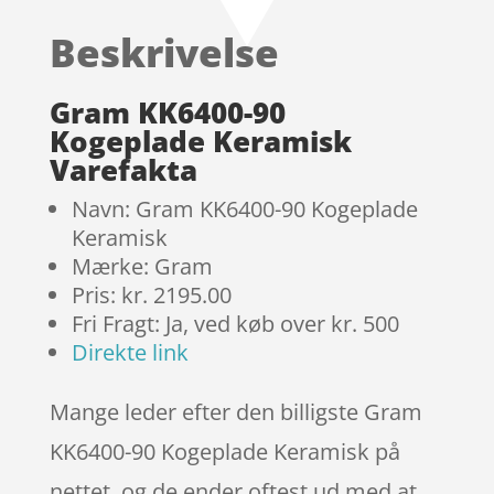
baseret
Beskrivelse
på
kundebedø
mmelser
Gram KK6400-90
Kogeplade Keramisk
Varefakta
Navn: Gram KK6400-90 Kogeplade
Keramisk
Mærke: Gram
Pris: kr. 2195.00
Fri Fragt: Ja, ved køb over kr. 500
Direkte link
Mange leder efter den billigste Gram
KK6400-90 Kogeplade Keramisk på
nettet, og de ender oftest ud med at