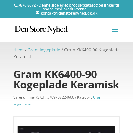
7876 8672 - Denne side er et produktkatalog og linker til
shops med produkterne
kontakt@denstorenyhed.dk.dk
Hjem
/
Gram kogeplade
/ Gram KK6400-90 Kogeplade
Keramisk
Gram KK6400-90
Kogeplade Keramisk
Varenummer (SKU):
5709708224606
Kategori:
Gram
kogeplade