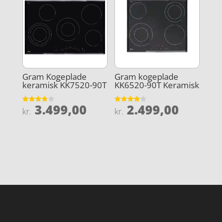
Gram Kogeplade
Gram kogeplade
keramisk KK7520-90T
KK6520-90T Keramisk
3.499,00
2.499,00
Vurderet
Vurderet
kr.
kr.
3.8
4.1
ud af 5
ud af 5