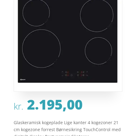
2.195,00
kr.
Glaskeramisk kogeplade Lige kanter 4 kogezoner 21
cm kogezone forrest Børnesikring TouchControl med