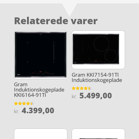
Relaterede varer
Gram KKI7154-91TI
Induktionskogeplade
Gram
Induktionskogeplade
5.499,00
KKI6164-91TI
Vurderet
kr.
4.5
ud af 5
4.399,00
Vurderet
kr.
4.4
ud af 5