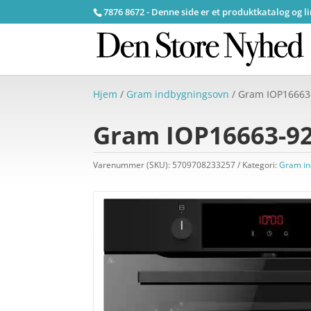
7876 8672 - Denne side er et produktkatalog og l
Hjem
/
Gram indbygningsovn
/ Gram IOP16663-
Gram IOP16663-92
Varenummer (SKU):
5709708233257
Kategori:
Gram in