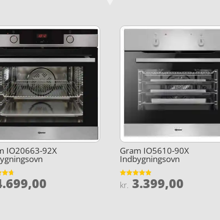
m IO20663-92X
Gram IO5610-90X
bygningsovn
Indbygningsovn
.699,00
3.399,00
et
Vurderet
kr.
4.9
5
ud af 5