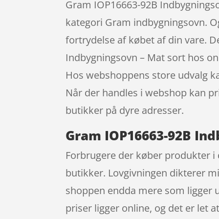
Gram IOP16663-92B Indbygningsovn
kategori Gram indbygningsovn. Og h
fortrydelse af købet af din vare.
Indbygningsovn – Mat sort hos onl
Hos webshoppens store udvalg kan 
Når der handles i webshop kan pri
butikker på dyre adresser.
Gram IOP16663-92B Indb
Forbrugere der køber produkter i d
butikker. Lovgivningen dikterer mi
shoppen endda mere som ligger udo
priser ligger online, og det er let