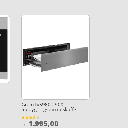
Gram IVS9600-90X
Indbygningsvarmeskuffe
1.995,00
Vurderet
kr.
3.7