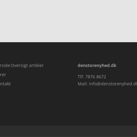
rside
Oversigt artikler
denstorenyhed.dk
rer
Tlf: 7876 8672
ntakt
Mail:
info@denstorenyhed.d