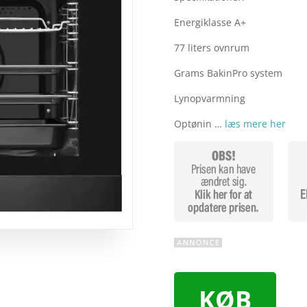
Energiklasse A+
77 liters ovnrum
Grams BakinPro system
Lynopvarmning
Optønin …
læs mere her
KØB