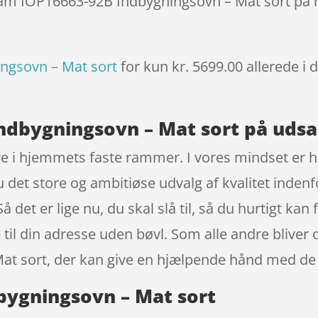
Gram IOP16663-92B Indbygningsovn – Mat sort på n
ngsovn – Mat sort
for kun kr. 5699.00
allerede i 
ndbygningsovn – Mat sort på udsa
re i hjemmets faste rammer. I vores mindset er 
 det store og ambitiøse udvalg af kvalitet inden
Så det er lige nu, du skal slå til, så du hurtigt 
til din adresse uden bøvl. Som alle andre bliver
t sort, der kan give en hjælpende hånd med de 
bygningsovn – Mat sort