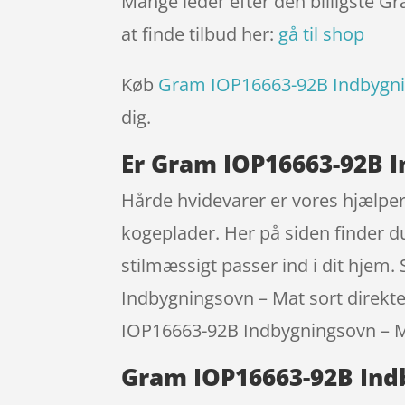
Mange leder efter den billigste 
at finde tilbud her:
gå til shop
Køb
Gram IOP16663-92B Indbygni
dig.
Er Gram IOP16663-92B I
Hårde hvidevarer er vores hjælpe
kogeplader. Her på siden finder du
stilmæssigt passer ind i dit hjem. 
Indbygningsovn – Mat sort direkte 
IOP16663-92B Indbygningsovn – Ma
Gram IOP16663-92B Ind