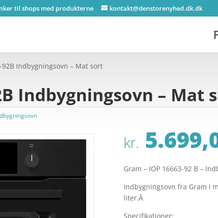
inker til shops med produkterne
kontakt@denstorenyhed.dk.dk
92B Indbygningsovn – Mat sort
B Indbygningsovn – Mat s
dbygningsovn
5.699,
kr.
Gram – IOP 16663-92 B – Ind
Indbygningsovn fra Gram i m
liter.Â
Specifikationer: