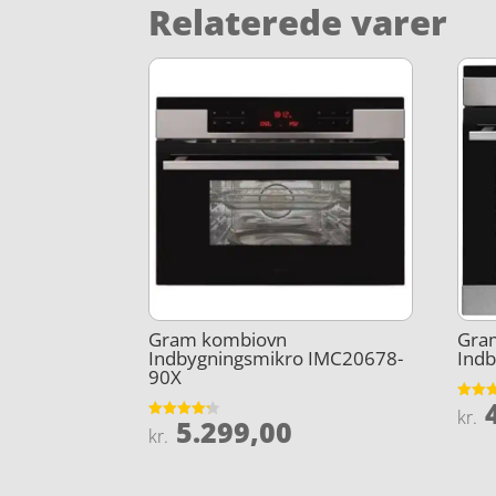
Relaterede varer
Gram kombiovn
Gra
Indbygningsmikro IMC20678-
Ind
90X
4
Vurder
kr.
5.299,00
4.7
Vurderet
kr.
ud af 
4.2
ud af 5