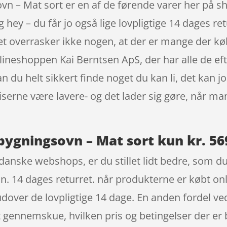
 – Mat sort er en af de førende varer her på sh
ey – du får jo også lige lovpligtige 14 dages retu
 Det overrasker ikke nogen, at der er mange der
ineshoppen Kai Berntsen ApS, der har alle de eft
du helt sikkert finde noget du kan li, det kan j
serne være lavere- og det lader sig gøre, når ma
ygningsovn – Mat sort kun kr. 56
anske webshops, er du stillet lidt bedre, som du 
n. 14 dages returret. når produkterne er købt onli
ver de lovpligtige 14 dage. En anden fordel ved 
 at gennemskue, hvilken pris og betingelser der er 