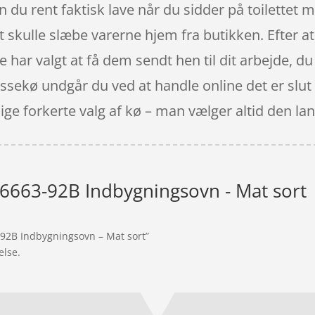
u rent faktisk lave når du sidder på toilettet m
at skulle slæbe varerne hjem fra butikken. Efter at
kke har valgt at få dem sendt hen til dit arbejde, 
assekø undgår du ved at handle online det er slu
ige forkerte valg af kø – man vælger altid den l
663-92B Indbygningsovn - Mat sort
-92B Indbygningsovn – Mat sort”
else.