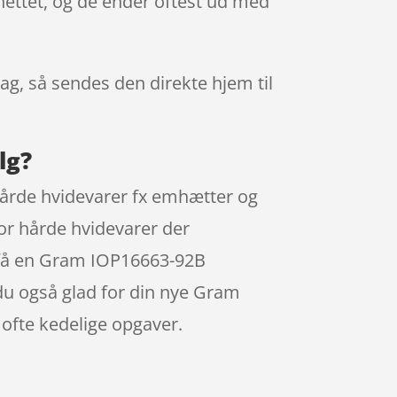
ettet, og de ender oftest ud med
dag, så sendes den direkte hjem til
lg?
hårde hvidevarer fx emhætter og
for hårde hvidevarer der
kan få en Gram IOP16663-92B
 du også glad for din nye Gram
ofte kedelige opgaver.