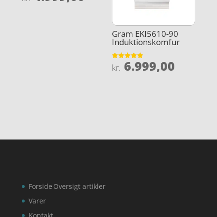
ud af 5
Gram EKI5610-90
Induktionskomfur
6.999,00
Vurderet
kr.
4.9
ud af 5
Forside
Oversigt artikler
Varer
Kontakt