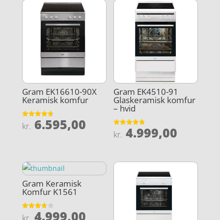
Gram EK16610-90X
Gram EK4510-91
Keramisk komfur
Glaskeramisk komfur
– hvid
6.595,00
Vurderet
kr.
4.999,00
4.7
Vurderet
kr.
ud af 5
4.8
ud af 5
Gram Keramisk
Komfur K1561
4.999,00
Vurderet
kr.
3.7