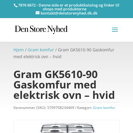
7876 8672 - Denne side er et produktkatalog og linker til
shops med produkterne
kontakt@denstorenyhed.dk.dk
Hjem
/
Gram komfur
/ Gram GK5610-90 Gaskomfur
med elektrisk ovn – hvid
Gram GK5610-90
Gaskomfur med
elektrisk ovn – hvid
Varenummer (SKU):
5709708234469
Kategori:
Gram komfur