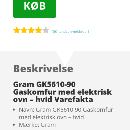
KØB
(
63
kundeanmeldelser)
Bedømt
som
3.7
ud
af 5
Beskrivelse
baseret
på
kundebed
Gram GK5610-90
ømmels
Gaskomfur med elektrisk
er
ovn – hvid Varefakta
Navn: Gram GK5610-90 Gaskomfur
med elektrisk ovn – hvid
Mærke: Gram