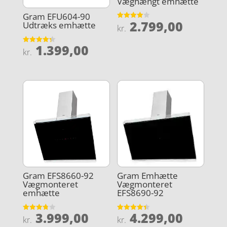
Væghængt emhætte
Gram EFU604-90
2.799,00
Udtræks emhætte
Vurderet
kr.
4
ud af 5
1.399,00
Vurderet
kr.
4.3
ud af 5
Gram EFS8660-92
Gram Emhætte
Vægmonteret
Vægmonteret
emhætte
EFS8690-92
3.999,00
4.299,00
Vurderet
Vurderet
kr.
kr.
3.8
4.4