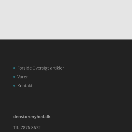
ud af 5
ud af 5
Forside
Oversigt artikler
Varer
Kontakt
denstorenyhed.dk
Tlf: 7876 8672