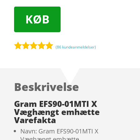
KØB
(
86
kundeanmeldelser)
Bedømt
som
5
ud
af 5
baseret på
Beskrivelse
kundebedøm
melser
Gram EFS90-01MTI X
Væghængt emhætte
Varefakta
Navn: Gram EFS90-01MTI X
Væghængt emhætte