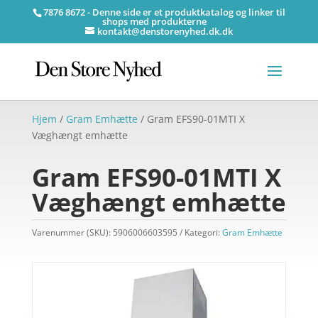
7876 8672 - Denne side er et produktkatalog og linker til
shops med produkterne
kontakt@denstorenyhed.dk.dk
Hjem
/
Gram Emhætte
/ Gram EFS90-01MTI X
Væghængt emhætte
Gram EFS90-01MTI X
Væghængt emhætte
Varenummer (SKU):
5906006603595
Kategori:
Gram Emhætte