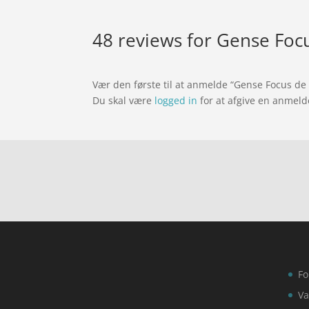
48 reviews for
Gense Focu
Vær den første til at anmelde “Gense Focus de
Du skal være
logged in
for at afgive en anmeld
Fo
Va