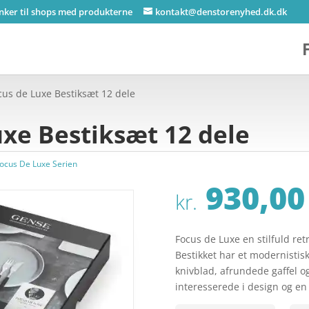
inker til shops med produkterne
kontakt@denstorenyhed.dk.dk
us de Luxe Bestiksæt 12 dele
xe Bestiksæt 12 dele
ocus De Luxe Serien
930,00
kr.
Focus de Luxe en stilfuld ret
Bestikket har et modernistisk
knivblad, afrundede gaffel og 
interesserede i design og e