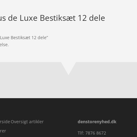
s de Luxe Bestiksæt 12 dele
 Luxe Bestiksæt 12 dele”
else.
rside
Oversigt artikler
denstorenyhed.dk
rer
Tlf: 7876 8672