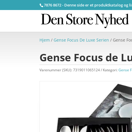
7876 8672 - Denne side er et produktkatalog og l
Hjem
/
Gense Focus De Luxe Serien
/ Gense Foc
Gense Focus de Lu
Varenummer (SKU):
7319011065124
Kategori:
Gense F