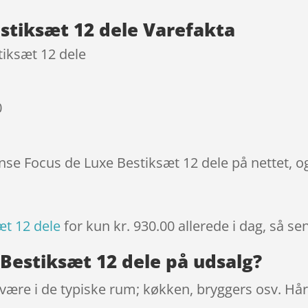
kundebedø
stiksæt 12 dele Varefakta
mmelser
iksæt 12 dele
0
ense Focus de Luxe Bestiksæt 12 dele på nettet, o
æt 12 dele
for kun kr. 930.00
allerede i dag, så se
Bestiksæt 12 dele på udsalg?
ndvære i de typiske rum; køkken, bryggers osv. Hå