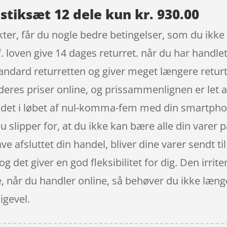
tiksæt 12 dele kun kr. 930.00
er, får du nogle bedre betingelser, som du ikke 
 loven give 14 dages returret. når du har handlet 
ndard returretten og giver meget længere returt
t deres priser online, og prissammenlignen er let a
et i løbet af nul-komma-fem med din smartphone 
u slipper for, at du ikke kan bære alle din varer 
have afsluttet din handel, bliver dine varer sendt 
og det giver en god fleksibilitet for dig. Den irr
e, når du handler online, så behøver du ikke læng
ligevel.