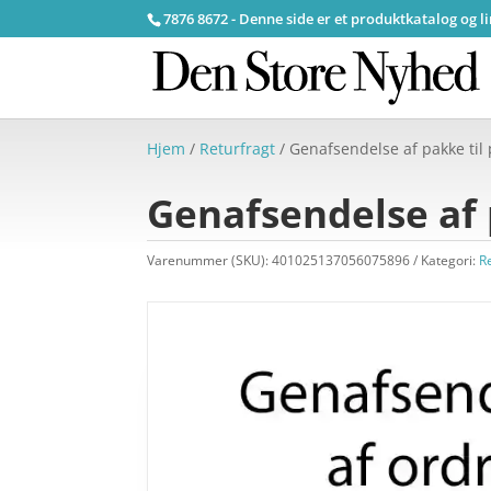
7876 8672 - Denne side er et produktkatalog og l
Hjem
/
Returfragt
/ Genafsendelse af pakke til
Genafsendelse af 
Varenummer (SKU):
401025137056075896
Kategori:
R