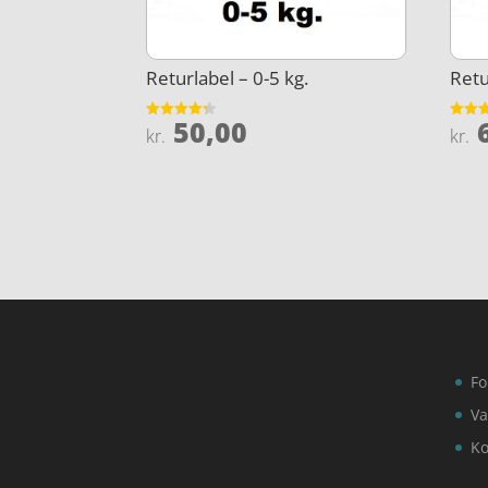
Returlabel – 0-5 kg.
Retu
50,00
6
Vurderet
Vurder
kr.
kr.
4.3
4.1
ud af 5
ud af 
Fo
Va
Ko