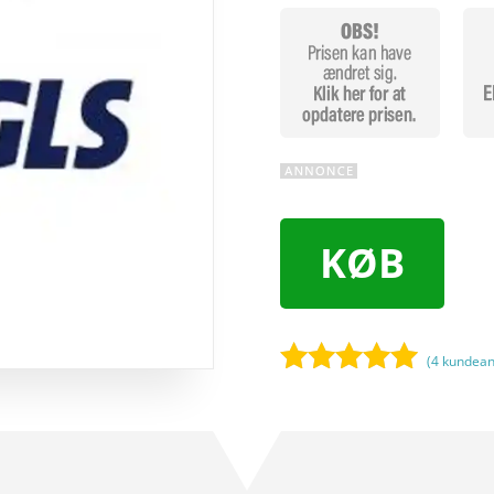
KØB
(
4
kundean
Bedømt
som
5
ud
af 5
baseret på