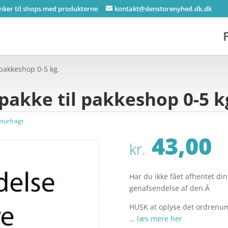
inker til shops med produkterne
kontakt@denstorenyhed.dk.dk
 pakkeshop 0-5 kg.
pakke til pakkeshop 0-5 k
eturfragt
43,00
kr.
Har du ikke fået afhentet di
genafsendelse af den.Â
HUSK at oplyse det ordrenum
…
læs mere her