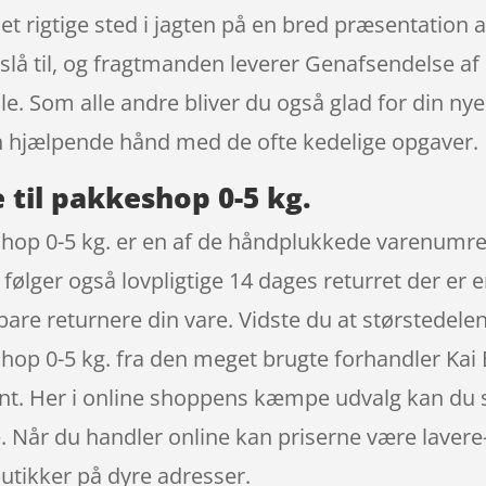
t rigtige sted i jagten på en bred præsentation a
l slå til, og fragtmanden leverer Genafsendelse af
e. Som alle andre bliver du også glad for din nye
en hjælpende hånd med de ofte kedelige opgaver.
 til pakkeshop 0-5 kg.
shop 0-5 kg. er en af de håndplukkede varenumre
følger også lovpligtige 14 dages returret der er
 bare returnere din vare. Vidste du at størstedel
hop 0-5 kg. fra den meget brugte forhandler Kai 
ent. Her i online shoppens kæmpe udvalg kan du s
. Når du handler online kan priserne være lavere-
butikker på dyre adresser.