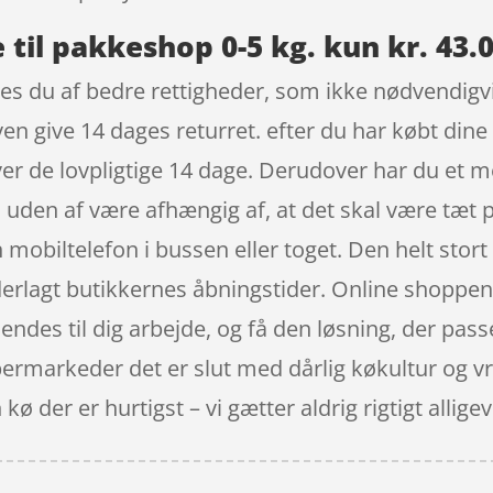
til pakkeshop 0-5 kg. kun kr. 43.
s du af bedre rettigheder, som ikke nødvendigvis 
n give 14 dages returret. efter du har købt din
er de lovpligtige 14 dage. Derudover har du et me
uden af være afhængig af, at det skal være tæt 
 mobiltelefon i bussen eller toget. Den helt stor
derlagt butikkernes åbningstider. Online shoppen f
 sendes til dig arbejde, og få den løsning, der pa
upermarkeder det er slut med dårlig køkultur og
ø der er hurtigst – vi gætter aldrig rigtigt alligev