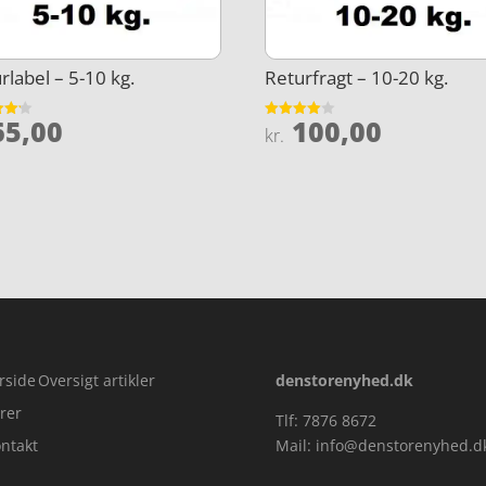
rlabel – 5-10 kg.
Returfragt – 10-20 kg.
5,00
100,00
et
Vurderet
kr.
4
5
ud af 5
rside
Oversigt artikler
denstorenyhed.dk
rer
Tlf: 7876 8672
ntakt
Mail:
info@denstorenyhed.d