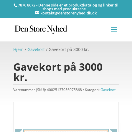
7876 8672 - Denne side er et produktkatalog og linker til
shops med produkterne
kontakt@denstorenyhed.dk.dk
Hjem
/
Gavekort
/ Gavekort på 3000 kr.
Gavekort på 3000
kr.
Varenummer (SKU):
40025137056075868
Kategori:
Gavekort