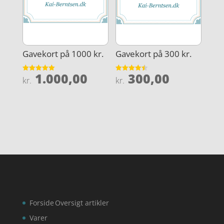
Gavekort på 1000 kr.
Gavekort på 300 kr.
1.000,00
300,00
Vurderet
Vurderet
kr.
kr.
5
4.5
ud af 5
ud af 5
Forside
Oversigt artikler
Varer