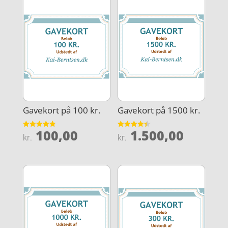
Gavekort på 100 kr.
Gavekort på 1500 kr.
100,00
1.500,00
Vurderet
Vurderet
kr.
kr.
4.9
4.4
ud af 5
ud af 5