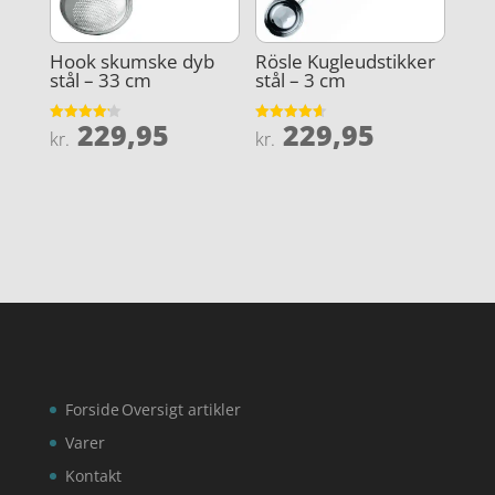
Hook skumske dyb
Rösle Kugleudstikker
stål – 33 cm
stål – 3 cm
229,95
229,95
Vurderet
Vurderet
kr.
kr.
4.2
4.6
ud af 5
ud af 5
Forside
Oversigt artikler
Varer
Kontakt