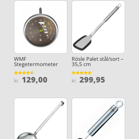
WMF
Rösle Palet stål/sort –
Stegetermometer
35,5 cm
129,00
299,95
Vurderet
Vurderet
kr.
kr.
4.6
5
ud af 5
ud af 5