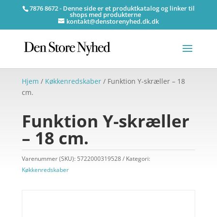
7876 8672 - Denne side er et produktkatalog og linker til
shops med produkterne
kontakt@denstorenyhed.dk.dk
Hjem
/
Køkkenredskaber
/ Funktion Y-skræller – 18
cm.
Funktion Y-skræller
– 18 cm.
Varenummer (SKU):
5722000319528
Kategori:
Køkkenredskaber