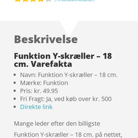
Bedømt
som
3.8
ud af 5
baseret
Beskrivelse
på
kundebed
ømmels
Funktion Y-skræller – 18
er
cm. Varefakta
Navn: Funktion Y-skræller – 18 cm.
Mærke: Funktion
Pris: kr. 49.95
Fri Fragt: Ja, ved køb over kr. 500
Direkte link
Mange leder efter den billigste
Funktion Y-skræller – 18 cm. på nettet,