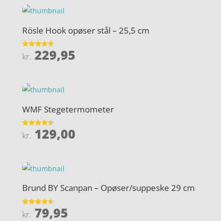
Rösle Hook opøser stål – 25,5 cm
229,95
Vurderet
kr.
4.7
ud af 5
WMF Stegetermometer
129,00
Vurderet
kr.
4.6
ud af 5
Brund BY Scanpan – Opøser/suppeske 29 cm
79,95
Vurderet
kr.
4.6