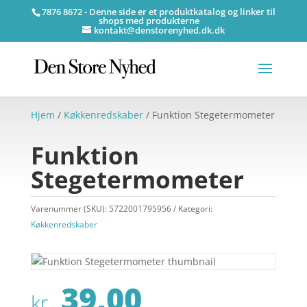
7876 8672 - Denne side er et produktkatalog og linker til
shops med produkterne
kontakt@denstorenyhed.dk.dk
Hjem
/
Køkkenredskaber
/ Funktion Stegetermometer
Funktion
Stegetermometer
Varenummer (SKU):
5722001795956
Kategori:
Køkkenredskaber
39,00
kr.