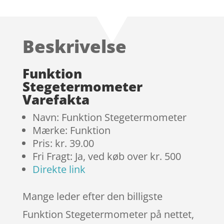
som
4.8
ud af 5
baseret på
Beskrivelse
kundebedø
mmelser
Funktion
Stegetermometer
Varefakta
Navn: Funktion Stegetermometer
Mærke: Funktion
Pris: kr. 39.00
Fri Fragt: Ja, ved køb over kr. 500
Direkte link
Mange leder efter den billigste
Funktion Stegetermometer på nettet,