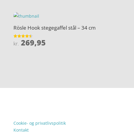
ud af 5
Rösle Hook stegegaffel stål – 34 cm
269,95
Vurderet
kr.
4.5
ud af 5
Forside
Oversigt artikler
denstorenyhed.dk
Varer
Kontakt
Tlf: 7876 8672
Mail:
info@denstorenyhed.dk.dk
Cookie- og privatlivspolitik
Kontakt