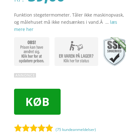
Funktion stegetermometer. Tåler ikke maskinopvask,
og målehuset må ikke nedsænkes i vand.Â …
læs
mere her
KØB
(
75
kundeanmeldelser)
Bedømt