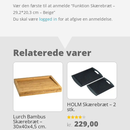
Vær den første til at anmelde “Funktion Skærebræt –
29,2*20,3 cm – Beige”
Du skal være
logged in
for at afgive en anmeldelse.
Relaterede varer
HOLM Skærebræt – 2
stk.
Lurch Bambus
Skærebræt –
229,00
Vurderet
kr.
30x40x4,5 cm.
4
ud af 5