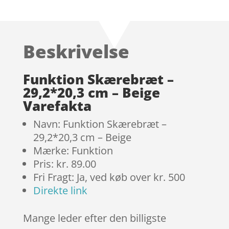
Bedømt
som
3.6
ud
af 5
Beskrivelse
baseret
på
kundebe
Funktion Skærebræt –
dømmel
29,2*20,3 cm – Beige
ser
Varefakta
Navn: Funktion Skærebræt –
29,2*20,3 cm – Beige
Mærke: Funktion
Pris: kr. 89.00
Fri Fragt: Ja, ved køb over kr. 500
Direkte link
Mange leder efter den billigste