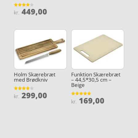
449,00
Vurderet
kr.
4.1
ud af 5
Holm Skærebræt
Funktion Skærebræt
med Brødkniv
– 44,5*30,5 cm –
Beige
299,00
Vurderet
kr.
169,00
3.9
Vurderet
kr.
ud af 5
4.9
ud af 5