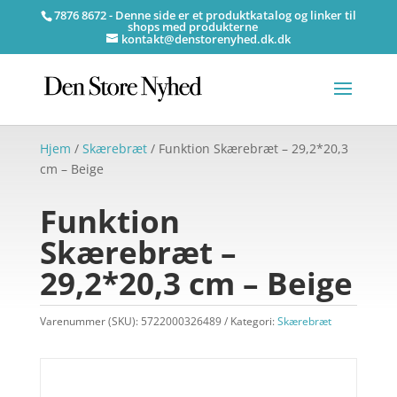
7876 8672 - Denne side er et produktkatalog og linker til
shops med produkterne
kontakt@denstorenyhed.dk.dk
Hjem
/
Skærebræt
/ Funktion Skærebræt – 29,2*20,3
cm – Beige
Funktion
Skærebræt –
29,2*20,3 cm – Beige
Varenummer (SKU):
5722000326489
Kategori:
Skærebræt