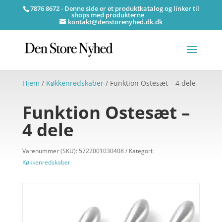
7876 8672 - Denne side er et produktkatalog og linker til
shops med produkterne
kontakt@denstorenyhed.dk.dk
Hjem
/
Køkkenredskaber
/ Funktion Ostesæt – 4 dele
Funktion Ostesæt –
4 dele
Varenummer (SKU):
5722001030408
Kategori:
Køkkenredskaber