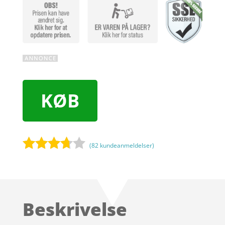
KØB
(
82
kundeanmeldelser)
Bedømt
som
3.6
ud
af 5
Beskrivelse
baseret
på