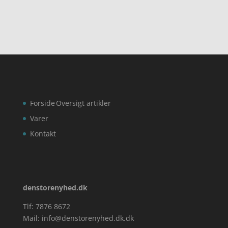
Forside
Oversigt artikler
Varer
Kontakt
denstorenyhed.dk
Tlf: 7876 8672
Mail:
info@denstorenyhed.dk.dk