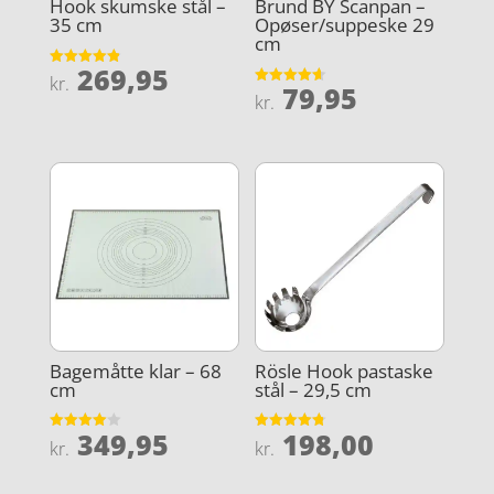
Hook skumske stål –
Brund BY Scanpan –
35 cm
Opøser/suppeske 29
cm
269,95
Vurderet
kr.
79,95
4.9
Vurderet
kr.
ud af 5
4.6
ud af 5
Bagemåtte klar – 68
Rösle Hook pastaske
cm
stål – 29,5 cm
349,95
198,00
Vurderet
Vurderet
kr.
kr.
4
4.8
ud af 5
ud af 5