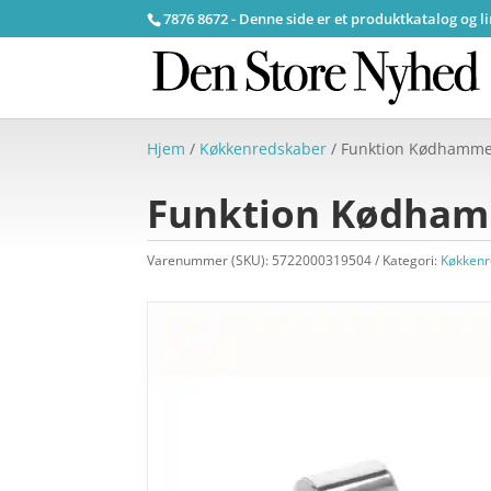
7876 8672 - Denne side er et produktkatalog og l
Hjem
/
Køkkenredskaber
/ Funktion Kødhammer
Funktion Kødham
Varenummer (SKU):
5722000319504
Kategori:
Køkkenr