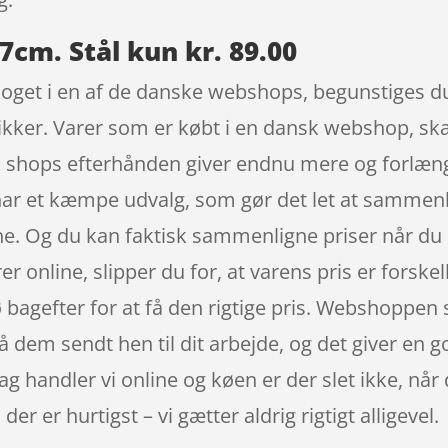
m. Stål kun kr. 89.00
noget i en af de danske webshops, begunstiges d
tikker. Varer som er købt i en dansk webshop, skal
l shops efterhånden giver endnu mere og forlænge
 har et kæmpe udvalg, som gør det let at sammenl
ne. Og du kan faktisk sammenligne priser når du 
 online, slipper du for, at varens pris er forskelli
 bagefter for at få den rigtige pris. Webshoppen s
å dem sendt hen til dit arbejde, og det giver en god
dag handler vi online og køen er der slet ikke, nå
er er hurtigst – vi gætter aldrig rigtigt alligevel.