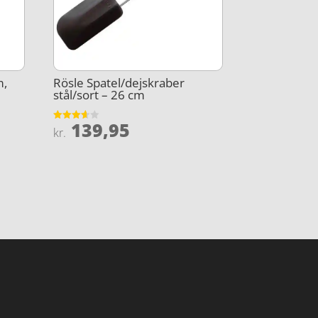
m,
Rösle Spatel/dejskraber
stål/sort – 26 cm
139,95
Vurderet
kr.
3.6
ud af 5