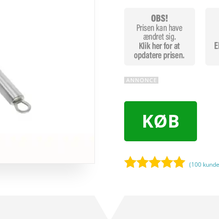
KØB
(
100
kunde
Bedømt
som
5
ud
af 5
baseret på