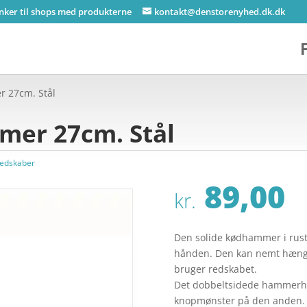
inker til shops med produkterne
kontakt@denstorenyhed.dk.dk
 27cm. Stål
mer 27cm. Stål
edskaber
89,00
kr.
Den solide kødhammer i rustfr
hånden. Den kan nemt hænges
bruger redskabet.
Det dobbeltsidede hammerho
knopmønster på den anden.