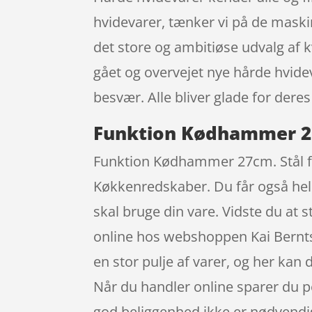
hvidevarer, tænker vi på de maskin
det store og ambitiøse udvalg af k
gået og overvejet nye hårde hvid
besvær. Alle bliver glade for der
Funktion Kødhammer 2
Funktion Kødhammer 27cm. Stål få
Køkkenredskaber. Du får også hele 
skal bruge din vare. Vidste du at
online hos webshoppen Kai Berntse
en stor pulje af varer, og her kan 
Når du handler online sparer du p
god beliggenhed ikke er nødvendi