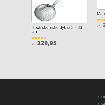
Mauv
3
Vurder
kr.
Hook skumske dyb stål – 33
4.2
ud af 
cm
229,95
Vurderet
kr.
4.2
ud af 5
Fo
Va