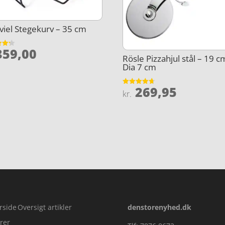
iel Stegekurv – 35 cm
59,00
et
Rösle Pizzahjul stål – 19 c
5
Dia 7 cm
269,95
Vurderet
kr.
4.7
ud af 5
rside
Oversigt artikler
denstorenyhed.dk
rer