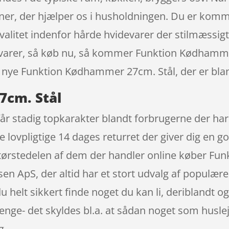
er, der hjælper os i husholdningen. Du er kommet 
valitet indenfor hårde hvidevarer der stilmæssigt 
evarer, så køb nu, så kommer Funktion Kødhammer
es nye Funktion Kødhammer 27cm. Stål, der er bla
7cm. Stål
r stadig topkarakter blandt forbrugerne der har
lovpligtige 14 dages returret der giver dig en god
 størstedelen af dem der handler online køber F
n ApS, der altid har et stort udvalg af populære 
du helt sikkert finde noget du kan li, deriblandt o
enge- det skyldes bl.a. at sådan noget som husle
g.