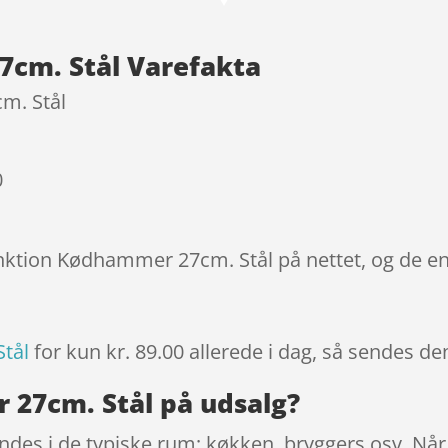
kundebedøm
melser
cm. Stål Varefakta
m. Stål
0
unktion Kødhammer 27cm. Stål på nettet, og de en
tål
for kun kr. 89.00
allerede i dag, så sendes den
 27cm. Stål på udsalg?
indes i de typiske rum; køkken, bryggers osv. Når