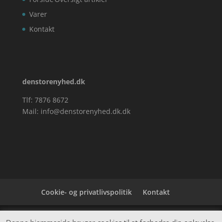
Varer
Kontakt
denstorenyhed.dk
Tlf: 7876 8672
Mail:
info@denstorenyhed.dk.dk
Cookie- og privatlivspolitik
Kontakt
Denne hjemmeside samler et bredt udvalg af