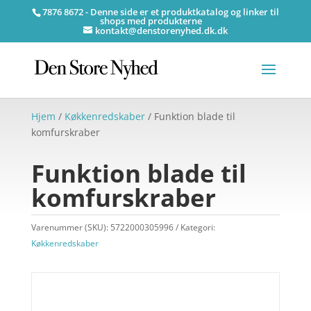
7876 8672 - Denne side er et produktkatalog og linker til
shops med produkterne
kontakt@denstorenyhed.dk.dk
Hjem
/
Køkkenredskaber
/ Funktion blade til
komfurskraber
Funktion blade til
komfurskraber
Varenummer (SKU):
5722000305996
Kategori:
Køkkenredskaber