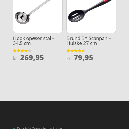
Hook opøser stål –
Brund BY Scanpan –
34,5 cm
Hulske 27 cm
269,95
79,95
Vurderet
Vurderet
kr.
kr.
4
4.4
ud af 5
ud af 5
Forside
Oversigt artikler