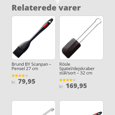
Relaterede varer
Brund BY Scanpan –
Rösle
Pensel 27 cm
Spatel/dejskraber
stål/sort – 32 cm
79,95
Vurderet
kr.
169,95
3.8
Vurderet
kr.
ud af 5
4.3
ud af 5