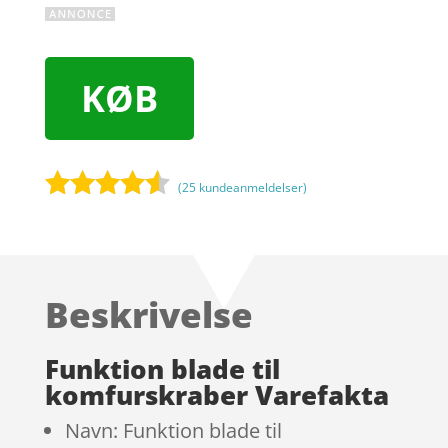
KØB
(
25
kundeanmeldelser)
Bedømt
som
4.4
ud af 5
baseret
Beskrivelse
på
kundebedø
mmelser
Funktion blade til
komfurskraber Varefakta
Navn: Funktion blade til