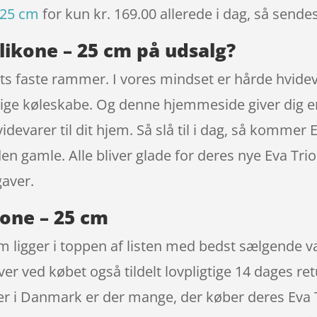
– 25 cm
for kun kr. 169.00
allerede i dag, så sendes
ilikone – 25 cm på udsalg?
s faste rammer. I vores mindset er hårde hvidev
e køleskabe. Og denne hjemmeside giver dig en b
evarer til dit hjem. Så slå til i dag, så kommer E
n gamle. Alle bliver glade for deres nye Eva Trio
gaver.
kone – 25 cm
 cm ligger i toppen af listen med bedst sælgende 
er ved købet også tildelt lovpligtige 14 dages retu
Her i Danmark er der mange, der køber deres Eva 