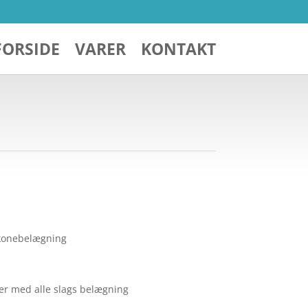
FORSIDE
VARER
KONTAKT
likonebelægning
er med alle slags belægning