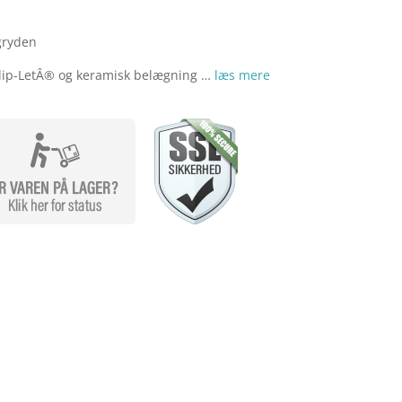
gryden
Slip-LetÂ® og keramisk belægning …
læs mere