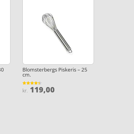
30
Blomsterbergs Piskeris – 25
cm.
119,00
Vurderet
kr.
4.4
ud af 5