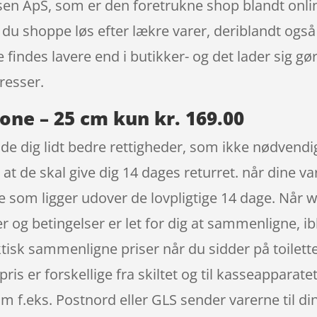
sen ApS, som er den foretrukne shop blandt onli
du shoppe løs efter lækre varer, deriblandt også 
findes lavere end i butikker- og det lader sig gør
resser.
kone – 25 cm kun kr. 169.00
de dig lidt bedre rettigheder, som ikke nødvendigv
 de skal give dig 14 dages returret. når dine var
 som ligger udover de lovpligtige 14 dage. Når 
iser og betingelser er let for dig at sammenligne, 
aktisk sammenligne priser når du sidder på toilet
pris er forskellige fra skiltet og til kasseapparatet
 som f.eks. Postnord eller GLS sender varerne til