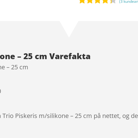
(
3
kundean
Bedømt
som
4.2
ud af 5
baseret
på
kundebedø
ikone – 25 cm Varefakta
mmelser
one – 25 cm
0
a Trio Piskeris m/silikone – 25 cm på nettet, og d