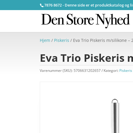
7876 8672 - Denne side er et produktkatalog og l
Hjem
/
Piskeris
/ Eva Trio Piskeris m/silikone –
Eva Trio Piskeris 
Varenummer (SKU):
5706631202657
Kategori:
Piskeris