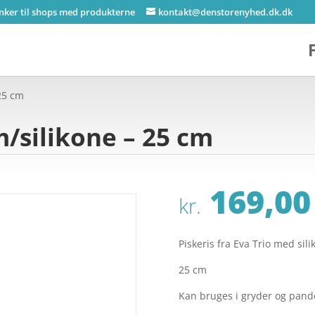
inker til shops med produkterne
kontakt@denstorenyhed.dk.dk
 25 cm
m/silikone – 25 cm
169,00
kr.
Piskeris fra Eva Trio med si
25 cm
Kan bruges i gryder og pand