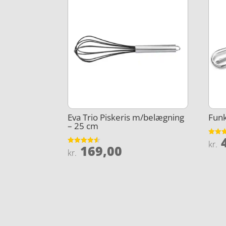
Eva Trio Piskeris m/belægning
Funk
– 25 cm
4
Vurder
kr.
169,00
5
Vurderet
kr.
ud af 
4.5
ud af 5