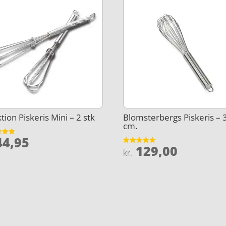
tion Piskeris Mini – 2 stk
Blomsterbergs Piskeris – 
cm.
4,95
et
129,00
Vurderet
kr.
5
5
ud af 5