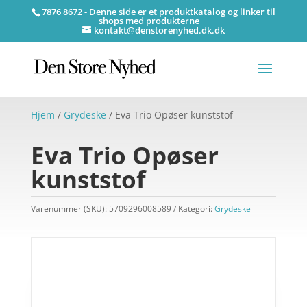
7876 8672 - Denne side er et produktkatalog og linker til
shops med produkterne
kontakt@denstorenyhed.dk.dk
Hjem
/
Grydeske
/ Eva Trio Opøser kunststof
Eva Trio Opøser
kunststof
Varenummer (SKU):
5709296008589
Kategori:
Grydeske