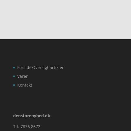
ud af 5
ud af 5
Forside
Oversigt artikler
Varer
Kontakt
denstorenyhed.dk
Tlf: 7876 8672