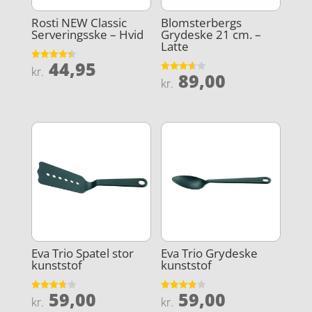
Rosti NEW Classic
Blomsterbergs
Serveringsske – Hvid
Grydeske 21 cm. –
Latte
44,95
Vurderet
kr.
89,00
4.4
Vurderet
kr.
ud af 5
3.6
ud af 5
Eva Trio Spatel stor
Eva Trio Grydeske
kunststof
kunststof
59,00
59,00
Vurderet
Vurderet
kr.
kr.
3.7
3.8