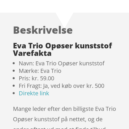
Bedømt
som
4
ud af 5
baseret
Beskrivelse
på
kundebed
ømmels
Eva Trio Opøser kunststof
er
Varefakta
Navn: Eva Trio Opøser kunststof
Mærke: Eva Trio
Pris: kr. 59.00
Fri Fragt: Ja, ved køb over kr. 500
Direkte link
Mange leder efter den billigste Eva Trio
Opøser kunststof på nettet, og de