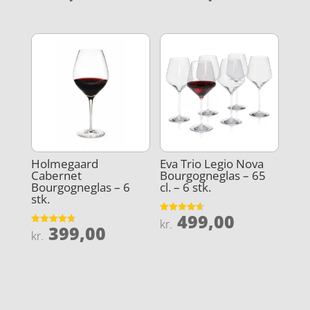
ud af 5
ud af 5
Holmegaard
Eva Trio Legio Nova
Cabernet
Bourgogneglas – 65
Bourgogneglas – 6
cl. – 6 stk.
stk.
499,00
Vurderet
kr.
399,00
4.6
Vurderet
kr.
ud af 5
4.7
ud af 5