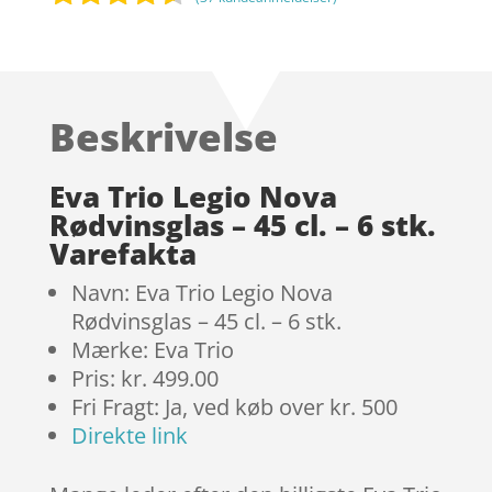
Bedømt
som
4.4
ud af 5
baseret
Beskrivelse
på
kundebedø
mmelser
Eva Trio Legio Nova
Rødvinsglas – 45 cl. – 6 stk.
Varefakta
Navn: Eva Trio Legio Nova
Rødvinsglas – 45 cl. – 6 stk.
Mærke: Eva Trio
Pris: kr. 499.00
Fri Fragt: Ja, ved køb over kr. 500
Direkte link