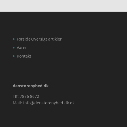
Forside
Oversigt artikler
Varer
Kontakt
denstorenyhed.dk
Tlf: 7876 8672
Mail:
info@denstorenyhed.dk.dk