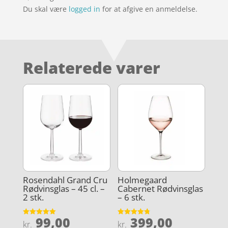
Du skal være
logged in
for at afgive en anmeldelse.
Relaterede varer
Rosendahl Grand Cru
Holmegaard
Rødvinsglas – 45 cl. –
Cabernet Rødvinsglas
2 stk.
– 6 stk.
99,00
399,00
Vurderet
Vurderet
kr.
kr.
5
4.8