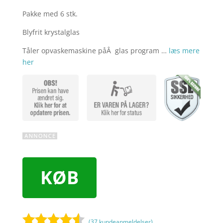
Pakke med 6 stk.
Blyfrit krystalglas
Tåler opvaskemaskine påÂ glas program …
læs mere
her
KØB
(
37
kundeanmeldelser)