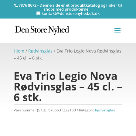
7876 8672 - Denne side er et produktkatalog og linker til
shops med produkterne
kontakt@denstorenyhed.dk.dk
Hjem
/
Rødvinsglas
/ Eva Trio Legio Nova Rødvinsglas
– 45 cl. – 6 stk.
Eva Trio Legio Nova
Rødvinsglas – 45 cl. –
6 stk.
Varenummer (SKU):
5706631222150
Kategori:
Rødvinsglas