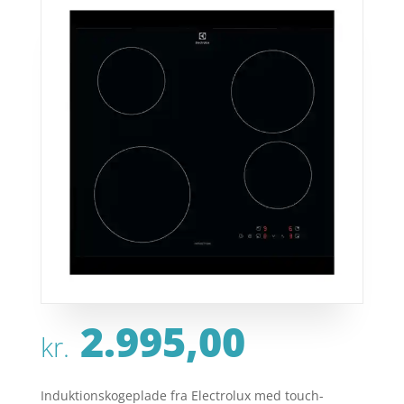
2.995,00
kr.
Induktionskogeplade fra Electrolux med touch-