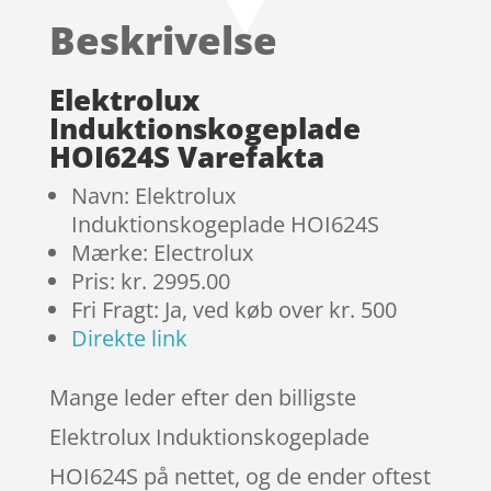
baseret på
Beskrivelse
kundebedø
mmelser
Elektrolux
Induktionskogeplade
HOI624S Varefakta
Navn: Elektrolux
Induktionskogeplade HOI624S
Mærke: Electrolux
Pris: kr. 2995.00
Fri Fragt: Ja, ved køb over kr. 500
Direkte link
Mange leder efter den billigste
Elektrolux Induktionskogeplade
HOI624S på nettet, og de ender oftest