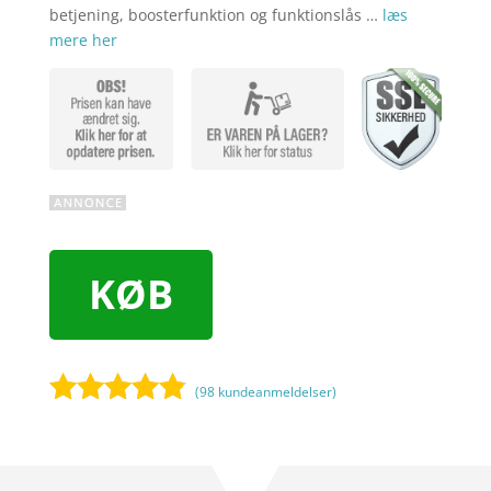
betjening, boosterfunktion og funktionslås …
læs
mere her
KØB
(
98
kundeanmeldelser)
Bedømt
som
4.7
ud af 5