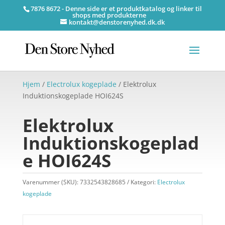
7876 8672 - Denne side er et produktkatalog og linker til
shops med produkterne
kontakt@denstorenyhed.dk.dk
Hjem
/
Electrolux kogeplade
/ Elektrolux
Induktionskogeplade HOI624S
Elektrolux
Induktionskogeplad
e HOI624S
Varenummer (SKU):
7332543828685
Kategori:
Electrolux
kogeplade