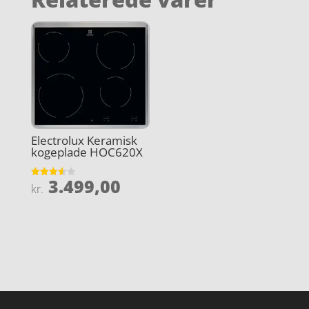
Electrolux Keramisk
kogeplade HOC620X
3.499,00
Vurderet
kr.
3.6
ud af 5