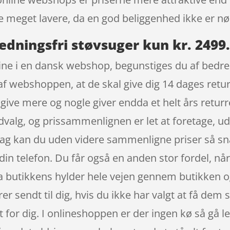
 meget lavere, da en god beliggenhed ikke er n
edningsfri støvsuger kun kr. 2499
ne i en dansk webshop, begunstiges du af bedre r
af webshoppen, at de skal give dig 14 dages returr
give mere og nogle giver endda et helt års returre
dvalg, og prissammenlignen er let at foretage, ud
dag kan du uden videre sammenligne priser så sna
in telefon. Du får også en anden stor fordel, når
ra butikkens hylder hele vejen gennem butikken og 
rer sendt til dig, hvis du ikke har valgt at få dem 
t for dig. I onlineshoppen er der ingen kø så gå l