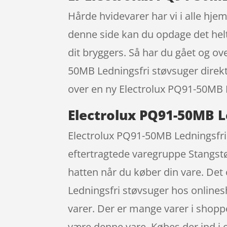
Hårde hvidevarer har vi i alle hje
denne side kan du opdage det helt 
dit bryggers. Så har du gået og ov
50MB Ledningsfri støvsuger direkt
over en ny Electrolux PQ91-50MB L
Electrolux PQ91-50MB L
Electrolux PQ91-50MB Ledningsfri 
eftertragtede varegruppe Stangstø
hatten når du køber din vare. De
Ledningsfri støvsuger hos online
varer. Der er mange varer i shoppe
være denne vare. Købes der ind i o