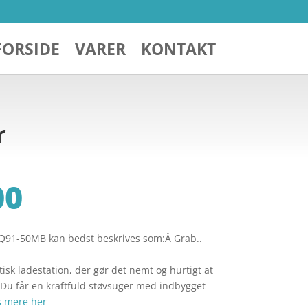
FORSIDE
VARER
KONTAKT
r
00
Q91-50MB kan bedst beskrives som:Â Grab..
isk ladestation, der gør det nemt og hurtigt at
 Du får en kraftfuld støvsuger med indbygget
s mere her