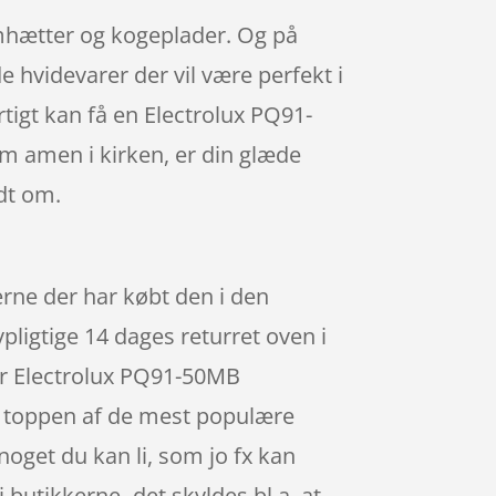
 emhætter og kogeplader. Og på
e hvidevarer der vil være perfekt i
rtigt kan få en Electrolux PQ91-
om amen i kirken, er din glæde
dt om.
rne der har købt den i den
ligtige 14 dages returret oven i
er Electrolux PQ91-50MB
t toppen af de mest populære
noget du kan li, som jo fx kan
butikkerne- det skyldes bl.a. at