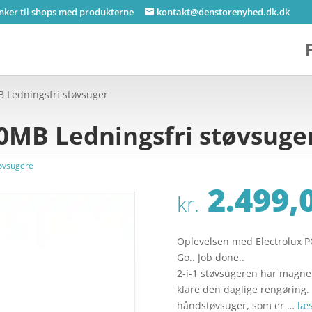
inker til shops med produkterne
kontakt@denstorenyhed.dk.dk
B Ledningsfri støvsuger
0MB Ledningsfri støvsuge
øvsugere
2.499,
kr.
Oplevelsen med Electrolux P
Go.. Job done..
2-i-1 støvsugeren har magnet
klare den daglige rengøring.
håndstøvsuger, som er …
læ