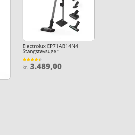
Electrolux EP71AB14N4
Stangstøvsuger
3.489,00
Vurderet
kr.
4.4
ud af 5