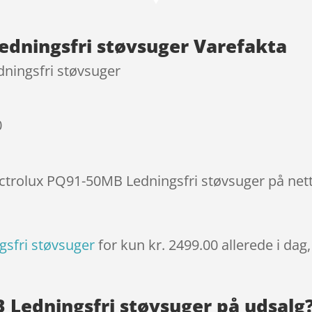
kundebedø
mmelser
edningsfri støvsuger Varefakta
ningsfri støvsuger
0
lectrolux PQ91-50MB Ledningsfri støvsuger på net
gsfri støvsuger
for kun kr. 2499.00
allerede i dag
B Ledningsfri støvsuger på udsalg