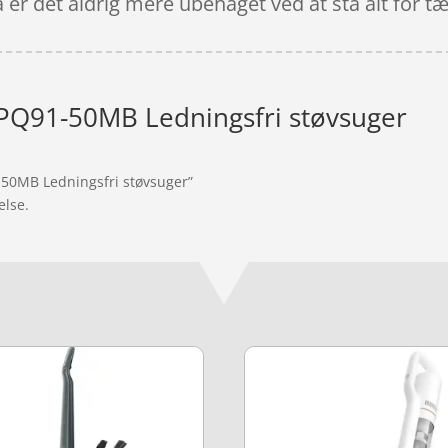
er det aldrig mere ubehaget ved at stå alt for tæt
 PQ91-50MB Ledningsfri støvsuger
1-50MB Ledningsfri støvsuger”
else.