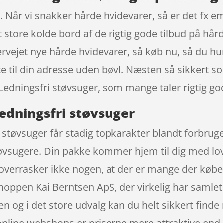
m. Når vi snakker hårde hvidevarer, så er det fx
store kolde bord af de rigtig gode tilbud på hård
ervejet nye hårde hvidevarer, så køb nu, så du hu
e til din adresse uden bøvl. Næsten så sikkert s
edningsfri støvsuger, som mange taler rigtig go
edningsfri støvsuger
støvsuger får stadig topkarakter blandt forbruge
vsugere. Din pakke kommer hjem til dig med lovp
t overrasker ikke nogen, at der er mange der køb
shoppen Kai Berntsen ApS, der virkelig har samle
n og i det store udvalg kan du helt sikkert finde 
nline webshops er priserne mere attraktive end i 