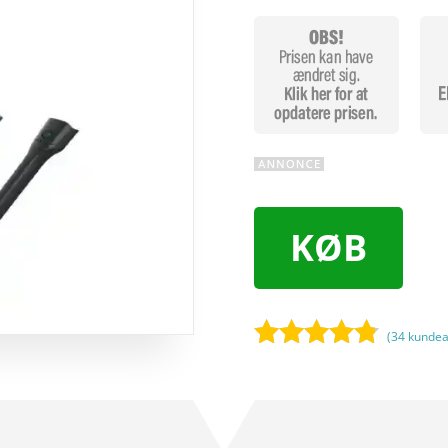
KØB
(
34
kundea
Bedømt
som
4.7
ud af 5
baseret på