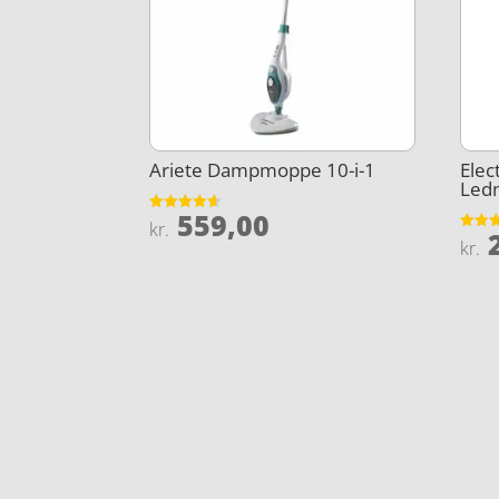
Ariete Dampmoppe 10-i-1
Ele
Ledn
559,00
Vurderet
kr.
2
4.6
Vurder
kr.
ud af 5
5
ud af 