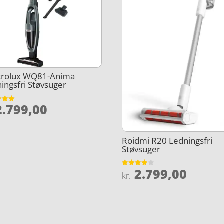
ctrolux WQ81-Anima
ingsfri Støvsuger
.799,00
et
5
Roidmi R20 Ledningsfri
Støvsuger
2.799,00
Vurderet
kr.
3.8
ud af 5