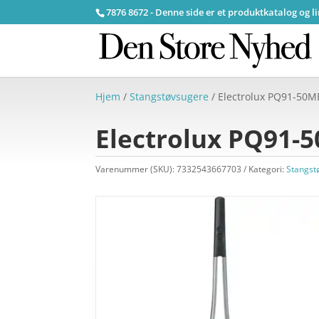
7876 8672 - Denne side er et produktkatalog og l
Hjem
/
Stangstøvsugere
/ Electrolux PQ91-50M
Electrolux PQ91-5
Varenummer (SKU):
7332543667703
Kategori:
Stangst