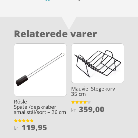
Relaterede varer
Mauviel Stegekurv –
35 cm
Rösle
Spatel/dejskraber
359,00
Vurderet
kr.
smal stål/sort – 26 cm
4.2
ud af 5
119,95
Vurderet
kr.
4.9
ud af 5