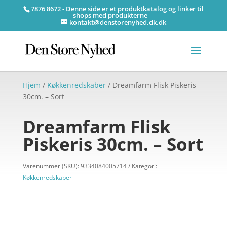
7876 8672 - Denne side er et produktkatalog og linker til
shops med produkterne
kontakt@denstorenyhed.dk.dk
Hjem
/
Køkkenredskaber
/ Dreamfarm Flisk Piskeris
30cm. – Sort
Dreamfarm Flisk
Piskeris 30cm. – Sort
Varenummer (SKU):
9334084005714
Kategori:
Køkkenredskaber