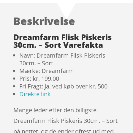
ud af 5
baseret
Beskrivelse
på
kundebedø
mmelser
Dreamfarm Flisk Piskeris
30cm. – Sort Varefakta
Navn: Dreamfarm Flisk Piskeris
30cm. – Sort
Mærke: Dreamfarm
Pris: kr. 199.00
Fri Fragt: Ja, ved køb over kr. 500
Direkte link
Mange leder efter den billigste
Dreamfarm Flisk Piskeris 30cm. – Sort
på nettet, og de ender oftest ud med