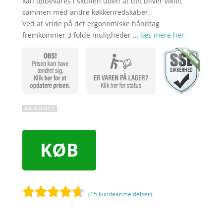
kan opbevares i skuffen uden at det bliver viklet
sammen med andre køkkenredskaber.
Ved at vride på det ergonomiske håndtag
fremkommer 3 folde muligheder …
læs mere her
KØB
(
15
kundeanmeldelser)
Bedømt
som
4.5