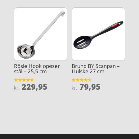
Rösle Hook opøser
Brund BY Scanpan –
stål – 25,5 cm
Hulske 27 cm
229,95
79,95
Vurderet
Vurderet
kr.
kr.
4.7
4.4
ud af 5
ud af 5