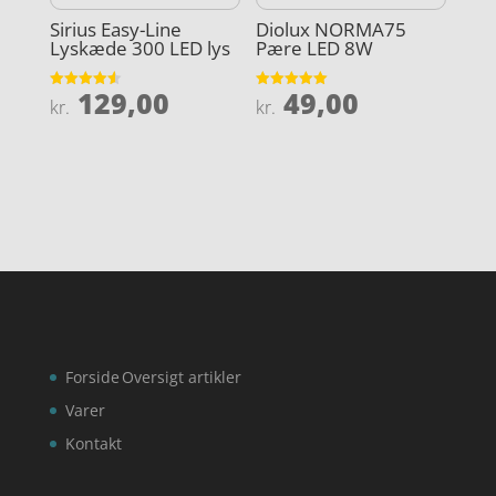
Sirius Easy-Line
Diolux NORMA75
Lyskæde 300 LED lys
Pære LED 8W
129,00
49,00
Vurderet
Vurderet
kr.
kr.
4.6
5
ud af 5
ud af 5
Forside
Oversigt artikler
Varer
Kontakt