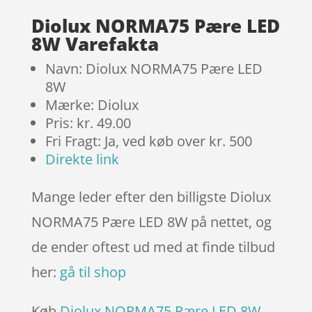
kundebedø
mmelser
Diolux NORMA75 Pære LED
8W Varefakta
Navn: Diolux NORMA75 Pære LED
8W
Mærke: Diolux
Pris: kr. 49.00
Fri Fragt: Ja, ved køb over kr. 500
Direkte link
Mange leder efter den billigste Diolux
NORMA75 Pære LED 8W på nettet, og
de ender oftest ud med at finde tilbud
her:
gå til shop
Køb
Diolux NORMA75 Pære LED 8W