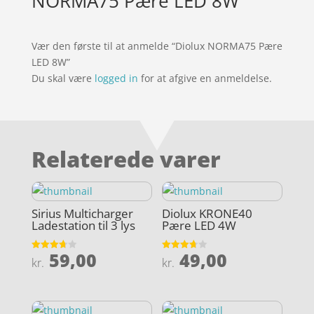
NORMA75 Pære LED 8W
Vær den første til at anmelde “Diolux NORMA75 Pære
LED 8W”
Du skal være
logged in
for at afgive en anmeldelse.
Relaterede varer
Sirius Multicharger
Diolux KRONE40
Ladestation til 3 lys
Pære LED 4W
59,00
49,00
Vurderet
Vurderet
kr.
kr.
3.7
3.7
ud af 5
ud af 5