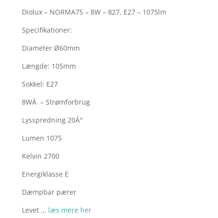
Diolux – NORMA75 – 8W – 827, E27 – 1075lm
Specifikationer:
Diameter Ø60mm
Længde: 105mm
Sokkel: E27
8WÂ – Strømforbrug
Lysspredning 20Â°
Lumen 1075
Kelvin 2700
Energiklasse E
Dæmpbar pærer
Levet …
læs mere her