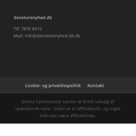
denstorenyhed.dk
Tlf: 7876 8672
Mail:
info@denstorenyhed.dk.dk
Cookie- og privatlivspolitik
Kontakt
Denne hjemmeside samler et bredt udvalg af
spændende varer. Siden er et affiiliatesite, og nogle
links kan være affiliatelinks.