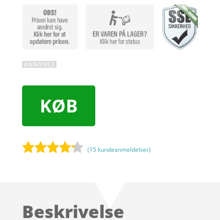
KØB
(
15
kundeanmeldelser)
Bedømt
som
4.1
ud af 5
baseret
Beskrivelse
på