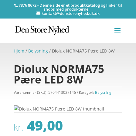
7876 8672 - Denne side er et produktkatalog og linker til
shops med produkterne
kontakt@denstorenyhed.dk.dk
Hjem
/
Belysning
/ Diolux NORMA75 Pære LED 8W
Diolux NORMA75
Pære LED 8W
Varenummer (SKU):
5704413027146
Kategori:
Belysning
49,00
kr.