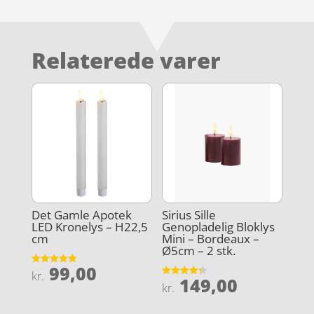
Relaterede varer
Det Gamle Apotek
Sirius Sille
LED Kronelys – H22,5
Genopladelig Bloklys
cm
Mini – Bordeaux –
Ø5cm – 2 stk.
99,00
Vurderet
kr.
149,00
4.9
Vurderet
kr.
ud af 5
4.3
ud af 5