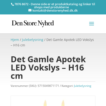
7876 8672 - Denne side er et produktkatalog og linker til
shops med produkterne
kontakt@denstorenyhed.dk.dk
Hjem
/
Julebelysning
/ Det Gamle Apotek LED Vokslys
– H16 cm
Det Gamle Apotek
LED Vokslys – H16
cm
Varenummer (SKU):
5715049871171
Kategori:
Julebelysning