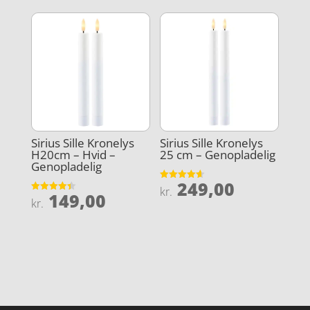
Sirius Sille Kronelys
Sirius Sille Kronelys
H20cm – Hvid –
25 cm – Genopladelig
Genopladelig
249,00
Vurderet
kr.
149,00
4.6
Vurderet
kr.
ud af 5
4.4
ud af 5