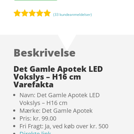
(
33
kundeanmeldelser)
Bedømt
som
5
ud
af 5
baseret på
Beskrivelse
kundebedøm
melser
Det Gamle Apotek LED
Vokslys – H16 cm
Varefakta
Navn: Det Gamle Apotek LED
Vokslys – H16 cm
Mærke: Det Gamle Apotek
Pris: kr. 99.00
Fri Fragt: Ja, ved køb over kr. 500
Direkte link