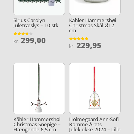
Sirius Carolyn
Kähler Hammershøi
Juletræslys – 10 stk.
Christmas Skål Ø12
cm
299,00
Vurderet
kr.
229,95
3.7
Vurderet
kr.
ud af 5
4.9
ud af 5
Kähler Hammershøi
Holmegaard Ann-Sofi
Christmas Snepige –
Romme Årets
Hængende 6,5 cm.
Juleklokke 2024 – Lille