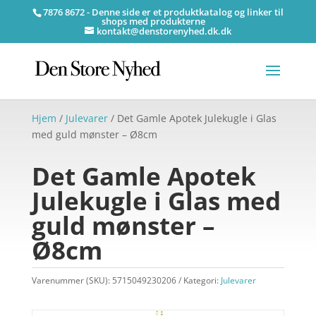
7876 8672 - Denne side er et produktkatalog og linker til
shops med produkterne
kontakt@denstorenyhed.dk.dk
Hjem
/
Julevarer
/ Det Gamle Apotek Julekugle i Glas
med guld mønster – Ø8cm
Det Gamle Apotek
Julekugle i Glas med
guld mønster –
Ø8cm
Varenummer (SKU):
5715049230206
Kategori:
Julevarer