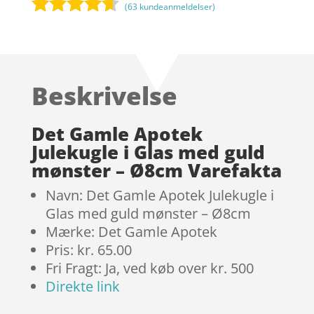
(
63
kundeanmeldelser)
Bedømt
som
4.5
ud af 5
baseret
Beskrivelse
på
kundebedø
mmelser
Det Gamle Apotek
Julekugle i Glas med guld
mønster – Ø8cm Varefakta
Navn: Det Gamle Apotek Julekugle i
Glas med guld mønster – Ø8cm
Mærke: Det Gamle Apotek
Pris: kr. 65.00
Fri Fragt: Ja, ved køb over kr. 500
Direkte link