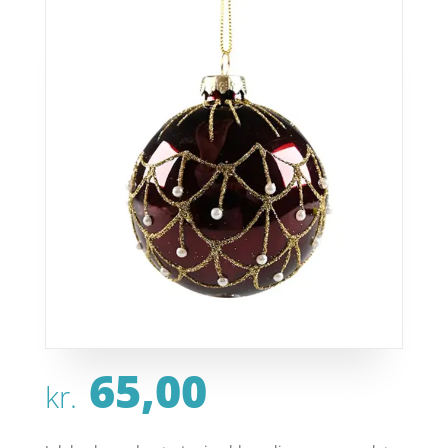
65,00
kr.