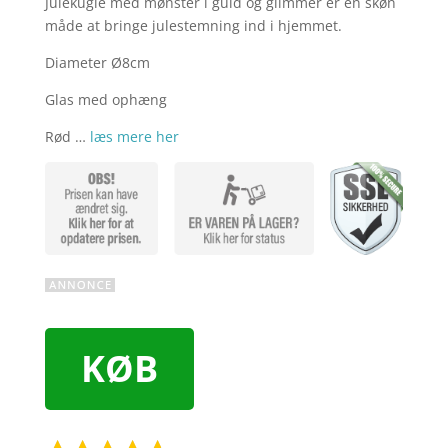
Julekugle med mønster i guld og glimmer er en skøn
måde at bringe julestemning ind i hjemmet.
Diameter Ø8cm
Glas med ophæng
Rød …
læs mere her
KØB