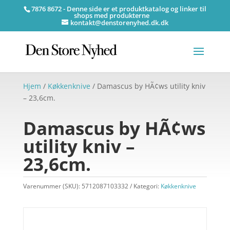
7876 8672 - Denne side er et produktkatalog og linker til
shops med produkterne
kontakt@denstorenyhed.dk.dk
Hjem
/
Køkkenknive
/ Damascus by HÃ¢ws utility kniv
– 23,6cm.
Damascus by HÃ¢ws
utility kniv –
23,6cm.
Varenummer (SKU):
5712087103332
Kategori:
Køkkenknive