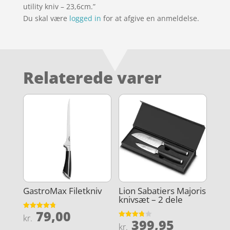
utility kniv – 23,6cm.”
Du skal være
logged in
for at afgive en anmeldelse.
Relaterede varer
GastroMax Filetkniv
Lion Sabatiers Majoris
knivsæt – 2 dele
79,00
Vurderet
kr.
399,95
4.8
Vurderet
kr.
ud af 5
3.8