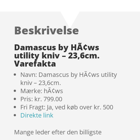
som
4.8
ud af 5
baseret på
Beskrivelse
kundebedø
mmelser
Damascus by HÃ¢ws
utility kniv – 23,6cm.
Varefakta
Navn: Damascus by HÃ¢ws utility
kniv – 23,6cm.
Mærke: hÃ¢ws
Pris: kr. 799.00
Fri Fragt: Ja, ved køb over kr. 500
Direkte link
Mange leder efter den billigste