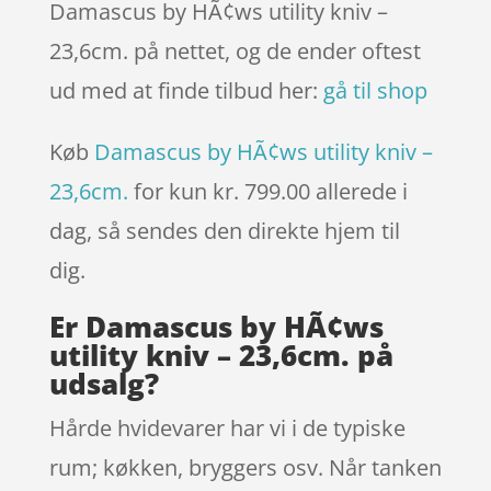
Damascus by HÃ¢ws utility kniv –
23,6cm. på nettet, og de ender oftest
ud med at finde tilbud her:
gå til shop
Køb
Damascus by HÃ¢ws utility kniv –
23,6cm.
for kun kr. 799.00
allerede i
dag, så sendes den direkte hjem til
dig.
Er Damascus by HÃ¢ws
utility kniv – 23,6cm. på
udsalg?
Hårde hvidevarer har vi i de typiske
rum; køkken, bryggers osv. Når tanken