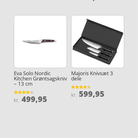
ud af 5
Majoris Knivsæt 3
Eva Solo Nordic
dele
Kitchen Grøntsagskniv
– 13 cm
599,95
Vurderet
kr.
499,95
4.3
Vurderet
kr.
ud af 5
4.2
ud af 5