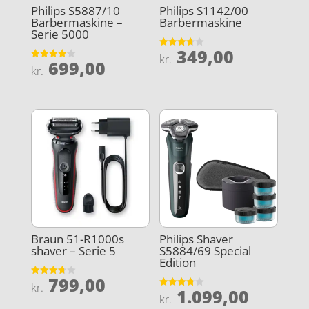
Philips S5887/10
Philips S1142/00
Barbermaskine –
Barbermaskine
Serie 5000
349,00
Vurderet
kr.
699,00
3.6
Vurderet
kr.
ud af 5
4.2
ud af 5
Braun 51-R1000s
Philips Shaver
shaver – Serie 5
S5884/69 Special
Edition
799,00
Vurderet
kr.
1.099,00
3.7
Vurderet
kr.
ud af 5
3.8