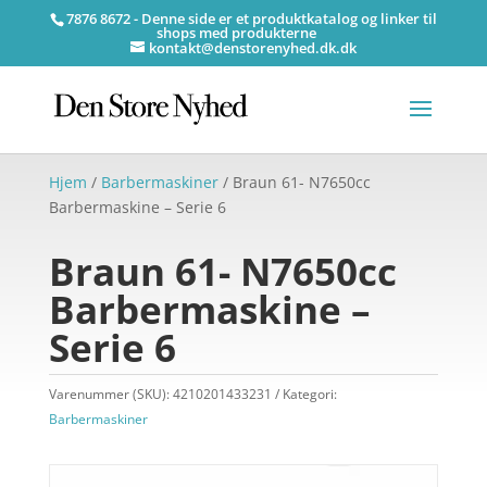
7876 8672 - Denne side er et produktkatalog og linker til
shops med produkterne
kontakt@denstorenyhed.dk.dk
Hjem
/
Barbermaskiner
/ Braun 61- N7650cc
Barbermaskine – Serie 6
Braun 61- N7650cc
Barbermaskine –
Serie 6
Varenummer (SKU):
4210201433231
Kategori:
Barbermaskiner