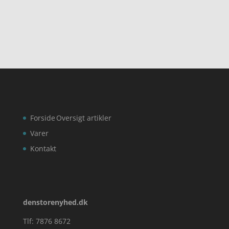
ud af 5
Forside
Oversigt artikler
Varer
Kontakt
denstorenyhed.dk
Tlf: 7876 8672