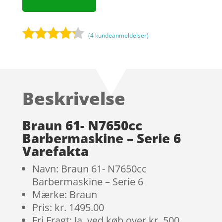
(
4
kundeanmeldelser)
Bedømt
som
4.1
ud af 5
baseret
Beskrivelse
på
kundebedø
mmelser
Braun 61- N7650cc
Barbermaskine – Serie 6
Varefakta
Navn: Braun 61- N7650cc
Barbermaskine – Serie 6
Mærke: Braun
Pris: kr. 1495.00
Fri Fragt: Ja, ved køb over kr. 500