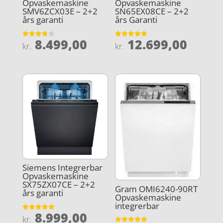
Opvaskemaskine
Opvaskemaskine
SMV6ZCX03E – 2+2
SN65EX08CE – 2+2
års garanti
års Garanti
8.499,00
12.699,00
Vurderet
Vurderet
kr.
kr.
3.8
5
ud af 5
ud af 5
Siemens Integrerbar
Opvaskemaskine
SX75ZX07CE – 2+2
Gram OMI6240-90RT
års garanti
Opvaskemaskine
integrerbar
8.999,00
Vurderet
kr.
5