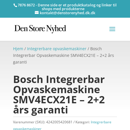
7876 8672 - Denne side er et produktkatalog og linker til
shops med produkterne
kontakt@denstorenyhed.dk.dk
Hjem
/
Integrerbare opvaskemaskiner
/ Bosch
Integrerbar Opvaskemaskine SMV4ECX21E – 2+2 års
garanti
Bosch Integrerbar
Opvaskemaskine
SMV4ECX21E – 2+2
års garanti
Varenummer (SKU):
4242005420681
Kategori:
Integrerbare
opvaskemaskiner